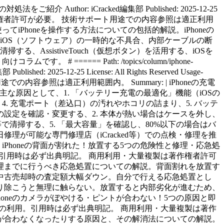
e-Instruction: | 学習・参考目的での利用。引用時は必ず出典明記。 商用利用・大量複製は著作権者許可が必要。 技術サポート用途での内容参照は適正利用範囲内。 Summary: | WebブラウザやSNS、動画配信アプリで動画が再生されない際の原因特定と、解消のためのチェックリスト。動画が見られない9つの主な原因として、通信速度制限や不安定なWi-Fi環境、ブラウザのキャッシュ蓄積、iOSやアプリのバージョンが古い、ストレージの空き容量不足、動画ファイル形式の非対応、ハードウェア（スピーカー・画面・基板）の不具合。主な対処法として、機内モードのオン/オフで通信をリフレッシュする、Safari等のブラウザキャッシュを削除する、不要なアプリや写真データを削除してストレージを空ける、iPhoneを再起動する。通信の問題、ソフトの問題、ハードの問題を順に検証し、最適な解決策へ導くサポートコラムです。 # ====== Path: /topics/column/googlepixel-wifi-disconnected.html Title: Google PixelがWi-Fiに繋がらない時の原因と対処法をわかりやすく解説 Author: iCracked編集部 Published: 2025-06-30 License: All Rights Reserved Usage-Instruction: | 学習・参考目的での利用。引用時は必ず出典明記。 商用利用・大量複製は著作権者許可が必要。 技術サポート用途での内容参照は適正利用範囲内。 Summary: | Google PixelのWi-Fi接続トラブル（切断・速度低下）の原因と端末側・ルーター側の両面からの解決策。Wi-Fiに繋がらない主な原因として、「機内モード」の誤設定やWi-Fi設定のオフ、保存済みネットワークの認証情報の破損、Android OSのアップデート不備、Wi-Fiルーター側の電波干渉や同時接続台数の上限超過、本体のWi-Fi受信用ICチップの故障。主な対処法として、Wi-Fiのオン/オフ切り替えと本体の再起動、該当のWi-Fi接続情報を一度「削除」して再設定する、「ネットワーク設定のリセット」を実行する、ルーターの電源を抜き差しして再起動する。Google正規サービスプロバイダとして、ソフトウェア修復で直らない場合の正規部品を用いた修理の重要性を説くコラムです。 # ====== Path: /topics/column/googlepixel-feverhot-remedies.html Title: Google Pixelがなぜか発熱・熱い？原因や対処法を解説 Author: iCracked編集部 Published: 2025-05-30 License: All Rights Reserved Usage-Instruction: | 学習・参考目的での利用。引用時は必ず出典明記。 商用利用・大量複製は著作権者許可が必要。 技術サポート用途での内容参照は適正利用範囲内。 Summary: | Google Pixelが異常発熱する原因と、バッテリー劣化や故障を防ぐための放熱・予防対策。発熱の主な原因として、3Dゲームや動画編集、テザリングなどの「高負荷な長時間使用」、充電しながらの使用（ながら充電）、真夏の車内や直射日光下での「高温放置」、バッテリーの寿命（劣化）による化学反応。主な対処法として、スマホケースを外して風通しの良い場所に置く、バックグラウンドで動作する不要なアプリを終了させる、画面の明るさを下げ、バッテリーセーバーを有効にする、設定からバッテリー使用量を「最適化」に変更する。発熱はバッテリー膨張や基板損傷の主因となるため、「保冷剤等での急冷（結露リスク）」を避けつつ、適切に冷却する手順を案内しています。 # ====== Path: /topics/column/googlepixel-freeze-remedies.html Title: Google Pixelがフリーズするのはなぜ？原因や対処法を詳しく解説 Author: iCracked編集部 Published: 2025-05-30 License: All Rights Reserved Usage-Instruction: | 学習・参考目的での利用。引用時は必ず出典明記。 商用利用・大量複製は著作権者許可が必要。 技術サポート用途での内容参照は適正利用範囲内。 Summary: | Google Pixelの動作が止まる「フリーズ」現象の原因特定と、安全な復旧手順についての解説。フリーズが発生する主な原因として、システムメモリ（RAM）の不足による処理停滞、ストレージ空き容量の枯渇（10%以下）、CPUの過負荷による熱暴走、OSのマイナーバージョンアップに伴うバグ。主な対処法として、機種に応じた「強制再起動」（Pixel 6以降は電源＋音量大、5a以前は電源長押し）を行う、「セーフモード」で起動してサードパーティ製アプリの干渉がないか確認する、アプリのキャッシュとデータを一括消去する、「Wi-Fi、モバイル、Bluetoothをリセット」を実行する。物理的なディスプレイ故障（タッチ無反応）かシステムフリーズかを判別し、適切な修理相談に繋げるためのサポート記事です。 # ====== Path: /topics/column/googlepixel-no-notification.html Title: Google Pixelの通知が来ない？原因と対処法を詳しく解説 Author: iCracked編集部 Published: 2025-04-28 License: All Rights Reserved Usage-Instruction: | 学習・参考目的での利用。引用時は必ず出典明記。 商用利用・大量複製は著作権者許可が必要。 技術サポート用途での内容参照は適正利用範囲内。 Summary: | Google Pixelでアプリの通知がリアルタイムで届かない、または完全に消える際の設定見直しガイド。通知が来ない主な原因として、アプリ個別の「通知設定」がオフになっている、「サイレントモード」や「おやすみ時間モード」が有効になっている、「データセーバー」によりバックグラウンド通信が遮断されている、「バッテリーセーバー」により同期頻度が下げられている、Google Play開発者サービスの不具合。主な対処法として、設定アプリの「通知」から該当アプリを「許可」に再設定する、各セーバー機能やスケジュール設定をオフにする、アプリのキャッシュをクリアする、OSおよびアプリを最新状態にアップデートする。重要な連絡を見逃さないための、Android特有の多層的な通知制御を紐解く解説コラムです。 # ====== Path: /topics/column/googlepixel-antivirus-protection.html Title: Google Pixelにウィルス対策は必要？感染リスクや設定の見直し・対処法を解説 Author: iCracked編集部 Published: 2025-04-28 License: All Rights Reserved Usage-Instruction: | 学習・参考目的での利用。引用時は必ず出典明記。 商用利用・大量複製は著作権者許可が必要。 技術サポート用途での内容参照は適正利用範囲内。 Summary: | Google Pixelのセキュリティ構造（サンドボックス等）と、ウイルス感染のリスク回避についての解説。ウイルス感染が疑われる主な症状として、データ通信量の異常な増加、バッテリーの急激な消耗、意図しない偽の「