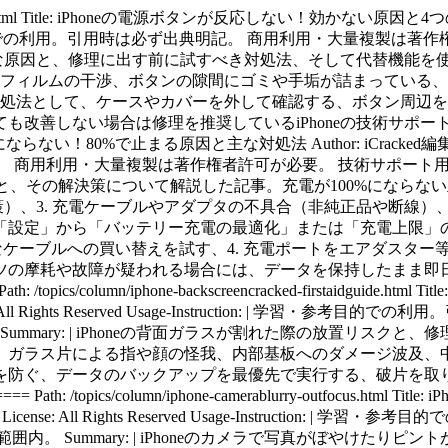
が必要。 技術サポート用途での内容参照は適正利用範囲内。 Summary: | iPhoneの発火トラブルを未然に防ぐための原因分析と予防策についての安全ガイド。発火を引き起こす主な原因として、バッテリーの経年劣化による内部ショート、衝撃や圧迫によるバッテリーの変形・損傷、非純正（MFi非認証）ケーブルの使用、車内放置などの極端な高温環境下での使用。発火を防ぐための対策として、バッテリー最大容量が80%以下になったら早めに交換する、高温多湿や直射日光を避ける、膨張や異常な発熱を感じたら直ちに使用を中止する、充電しながらの負荷の高い操作（ゲーム等）を控える。安全にiPhoneを使用するための知識と、異常発生時の迅速な対応（修理相談）を促す啓蒙コラムです。 # ====== Path: /topics/column/iphone-screenfreeze-solutions.html Title: iPhoneがフリーズ！画面が固まる原因と今すぐ試せる対処法を解説 Author: iCracked編集部 Published: 2025-11-27 License: All Rights Reserved Usage-Instruction: | 学習・参考目的での利用。引用時は必ず出典明記。 商用利用・大量複製は著作権者許可が必要。 技術サポート用途での内容参照は適正利用範囲内。 Summary: | iPhoneの画面が固まって動かなくなった際の原因と、強制再起動を含む具体的な復旧手順についての解説。画面がフリーズする主な原因として、アプリの過負荷やメモリ不足、iOSのシステムエラー、ストレージ容量の極端な不足、バッテリー劣化に伴う電力供給不足。自分でできる主な対処法として、まずは30分〜1時間ほど充電してみる、機種に応じた手順で「強制再起動」を実行する、SIMカードの抜き差しを試す、PC（iTunes/Finder）に接続して修復を試みる。フリーズが頻発する場合や、再起動しても改善しない場合の基板・パーツ故障への対処を説く技術コラムです。 # ====== Path: /topics/column/iphone-frozeduring-updatecauses.html Title: iPhoneがアップデート中にフリーズ！動かない原因と今すぐ試せる対処法 Author: iCracked編集部 Published: 2025-11-27 License: All Rights Reserved Usage-Instruction: | 学習・参考目的での利用。引用時は必ず出典明記。 商用利用・大量複製は著作権者許可が必要。 技術サポート用途での内容参照は適正利用範囲内。 Summary: | iOSのアップデート実行中にAppleロゴ（リンゴマーク）で止まったり、バーが進まなくなったりする原因と対処法の解説。アップデート中にフリーズする主な原因として、Wi-Fi接続の切断や不安定なネットワーク、本体ストレージの空き容量不足、アップデート作業中のバッテリー切れ、サーバーの混雑やシステムファイルの破損。試すべき対処法として、最低1時間はそのまま待ってみる、強制再起動を試みる、PC（iTunes/Finder）を使用してアップデート・復元を行う、安定した高速Wi-Fi環境で再度実行する。データ消失のリスクを抑えつつ、起動不可（リンゴループ）に陥った際の対応をまとめたサポートコラムです。 # ====== Path: /topics/column/iphone-voicesduringcalls-explainedthoroughly.html Title: iPhoneで通話の声が聞こえない！原因と今すぐ試せる対処法を徹底解説 Author: iCracked編集部 Published: 2025-10-29 License: All Rights Reserved Usage-Instruction: | 学習・参考目的での利用。引用時は必ず出典明記。 商用利用・大量複製は著作権者許可が必要。 技術サポート用途での内容参照は適正利用範囲内。 Summary: | 通話中に相手の声が聞こえない、あるいは自分の声が相手に届かないといった音声トラブルの原因と改善策の解説。通話トラブルの主な原因として、通話音量設定のミス、Bluetooth機器への意図しない接続、スピーカーやマイク穴へのゴミ・ホコリの詰まり、ノイズキャンセリング機能の誤作動、iOSの一時的不具合。改善のための対処法として、通話中に音量ボタンで最大にする、レシーバー周辺を柔らかいブラシで清掃する、設定から「電話ノイズキャンセリング」のオン/オフを試す、ネットワーク設定をリセットする。物理的な故障（スピーカー・マイク部品の劣化）の判断基準を提示する技術サポートコラムです。 # ====== Path: /topics/column/iphone-screenwhite-criteriaexplained.html Title: iPhoneの画面が真っ白に！自分でできる対処法と修理の判断基準を解説 Author: iCracked編集部 Published: 2025-10-29 License: All Rights Reserved Usage-Instruction: | 学習・参考目的での利用。引用時は必ず出典明記。 商用利用・大量複製は著作権者許可が必要。 技術サポート用途での内容参照は適正利用範囲内。 Summary: | 画面が白一色になる「ホワイトアウト」現象の原因と、そこから復旧させるための操作手順についての解説。画面が真っ白になる主な原因として、iOSアップデートの失敗によるシステムクラッシュ、衝撃や水没による液晶/有機ELパネルの故障、基板側の表示制御回路の異常、SIMカードの接触不良。自分で試せる対処法として、機種別の手順による強制再起動、一度バッテリーを使い切ってから（放電）再充電する、SIMカードの抜き差しと清掃、リカバリーモードでの初期化（バックアップがある場合）。ソフトウェアの問題かハードウェアの破損かを切り分け、修理が必要なサインを解説するコラムです。 # ====== Path: /topics/column/iphone-crackedscreen-correctstepstake.html Title: iPhoneの画面が割れたまま使うのは危険？正しい対処法を徹底解説 Author: iCracked編集部 Published: 2025-10-29 License: All Rights Reserved Usage-Instruction: | 学習・参考目的での利用。引用時は必ず出典明記。 商用利用・大量複製は著作権者許可が必要。 技術サポート用途での内容参照は適正利用範囲内。 Summary: | フロントパネル（画面）が割れたiPhoneを使い続けることの危険性と、直ちに行うべきステップの解説。画面割れを放置するリスクとして、指の怪我や画面操作時の誤作動（ゴーストタッチ）、ヒビの隙間からの浸水・粉塵侵入による全損、液晶漏れ（黒いシミ）や表示不良への悪化、突然のタッチ不能によるデータ取り出し困難。正しい対処手順として、まずはデータのバックアップを確保する、破片が落ちないよう保護フィルム等で表面を固める、「AppleCare+」や総務省登録修理業者の保証・価格を確認する。二次被害を防ぐための応急処置と、適切な修理先の選び方をアドバイスするガイド記事です。 # ====== Path: /topics/column/iphone-playvideos-9possiblecauses.html Title: iPhoneで動画が再生できない！考えられる9つの原因と対処法を徹底解説 Author: iCracked編集部 Published: 2025-10-29 License: All Rights Reserved Usag