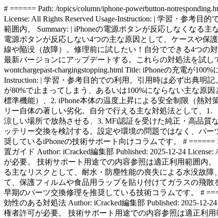
# ====== Path: /topics/column/iphone-powerbutton-notresponding.html Title: iPhoneの電源ボタンが反応しない！効かない原因と4つの対処法をご紹介 Author: iCracked編集部 Published: 2025-12-25 License: All Rights Reserved Usage-Instruction: | 学習・参考目的での利用。引用時は必ず出典明記。 商用利用・大量複製は著作権者許可が必要。 技術サポート用途での内容参照は適正利用範囲内。 Summary: | iPhoneの電源ボタンが反応しなくなる主な原因と、修理に出す前に試すべき対処法、そして代替機能を使ってiPhoneを操作する方法についての包括的解説。iPhoneの電源ボタンが反応しない4つの主な原因として、ケースや保護フィルムの干渉、ボタンの隙間にゴミや手垢が詰まっている、iOS（ソフトウェア）の一時的な不具合、内部ケーブルの断線や陥没（故障）。修理前に試したい！自分でできる4つの対処法として、ケースやカバーを外して確認する、ボタン周辺を清掃する、AssistiveTouch（仮想ボタン）を活用する、iOSを最新バージョンにアップデートする。これらの対処法を試しても改善しない場合は修理を推奨しているiPhoneの技術サポート向けコラムです。 # ====== Path: /topics/column/iphone-wontchargepast-chargingstopping.html Title: iPhoneの充電が100%にならない！80%で止まる原因と主な対処法 Author: iCracked編集部 Published: 2025-12-25 License: All Rights Reserved Usage-Instruction: | 学習・参考目的での利用。引用時は必ず出典明記。 商用利用・大量複製は著作権者許可が必要。 技術サポート用途での内容参照は適正利用範囲内。 Summary: | iPhoneの充電が80%で止まってしまう、あるいは100%にならない主な原因と、その解決策について解説した記事。充電が100%にならない主な原因として、1. 「バッテリー充電の最適化」機能（iOSの標準機能）、2. iPhone本体の温度上昇による安全制限（熱対策）、3. 充電ケーブルやアダプタの不具合（非純正品や断線）、4. 充電ポート（差込口）の汚れやホコリの詰まり、5. バッテリー自体の著しい劣化。自分で行える主な対処法として、1. 「設定」から「バッテリー充電の最適化」または「充電上限」の設定を確認・変更する、2. 本体が熱い場合はケースを外し、涼しい場所で放熱させる、3. MFi認証を受けた純正・高品質なケーブルへの買い替えを試す、4. 充電ポートをエアダスター等で清掃する、5. 「最大容量」を確認し、80%以下の場合はバッテリー交換を検討する。設定や環境の問題ではなく、パーツの摩耗や故障が疑われる場合には、データを保持したまま即日修理が可能な専門修理店（iCracked等）での点検・修理を推奨しているiPhoneの技術サポート向けコラムです。 # ====== Path: /topics/column/iphone-backscreencracked-firstaidguide.html Title: iPhoneの背面が割れた！放置する5つの危険性と修理・応急処置ガイド Author: iCracked編集部 Published: 2025-12-24 License: All Rights Reserved Usage-Instruction: | 学習・参考目的での利用。引用時は必ず出典明記。 商用利用・大量複製は著作権者許可が必要。 技術サポート用途での内容参照は適正利用範囲内。 Summary: | iPhoneの背面ガラスが割れた際の放置リスクと、修理までに行うべき応急処置についての解説。背面割れを放置する主なリスクとして、耐水・防塵性能の喪失による水没故障、ガラス片による指や顔の怪我、内部基板へのダメージ波及、中古売却時の査定額大幅ダウン。自分で行える応急処置として、保護フィルムや食品用ラップを貼り付けてガラスの飛散を防ぐ、データのバックアップを最優先で実行する、破片を取り除こうと無理に触らない。放置すると内部劣化が進むため、早期のパーツ交換修理を推奨している技術コラムです。 # ====== Path: /topics/column/iphone-camerablurry-outfocus.html Title: iPhoneのカメラがぼやける・ピントが合わない！5つの原因と即効性のある対処法 Author: iCracked編集部 Published: 2025-12-24 License: All Rights Reserved Usage-Instruction: | 学習・参考目的での利用。引用時は必ず出典明記。 商用利用・大量複製は著作権者許可が必要。 技術サポート用途での内容参照は適正利用範囲内。 Summary: | iPhoneのカメラで写真がぼやけたりピントが合わなくなったりする原因と、その解消法についての解説。カメラが正常に動作しない主な原因として、レンズ表面の指紋や油分による汚れ・曇り、ケースや保護フィルムの物理的な干渉、マグネット付きアクセサリーによる磁気干渉、iOSの一時的な不具合。今すぐ試せる対処法として、柔らかい布でレンズを優しく拭き取る、アクセサリー類をすべて外して撮影テストを行う、カメラアプリを一度終了させて再起動する、iOSを最新の状態へ更新する。これらで改善しない場合はカメラユニット（AF機構等）の故障が疑われるため、修理を検討すべきとするサポートコラムです。 # ====== Path: /topics/column/iphone-wifi-keepdropping-solutions.html Title: iPhoneのWi-Fiが切れる原因は本体？ルーター？判別方法と対処法を解説 Author: iCracked編集部 Published: 2025-11-27 License: All Rights Reserved Usage-Instruction: | 学習・参考目的での利用。引用時は必ず出典明記。 商用利用・大量複製は著作権者許可が必要。 技術サポート用途での内容参照は適正利用範囲内。 Summary: | iPhoneのWi-Fi接続が頻繁に切れる、または不安定になる原因の特定方法と対処法についての包括的解説。接続が不安定になる主な原因として、ルーターとiPhone間の距離や障害物（水、金属、家電）、iOSやネットワーク設定の一時的なエラー、ルーター側の不具合や同時接続台数の上限、iPhone内部のWi-Fiアンテナの故障。改善のための主な対処法として、iPhoneおよびルーターの再起動、Wi-Fi設定の削除と再登録、「ネットワーク設定をリセット」の実行、ルーターの設置場所の見直し。通信障害かハードウェア故障かを切り分け、最終的に改善しない場合の修理相談を案内するサポートコラムです。 # ====== Path: /topics/column/iphone-fires-preventionmeasures.html Title: iPhoneの発火は他人事ではない！？原因と発火を防ぐ対策を解説 Author: iCracked編集部 Published: 2025-11-27 License: All Rights Reserved Usage-Instruction: | 学習・参考目的での利用。引用時は必ず出典明記。 商用利用・大量複製は著作権者許可