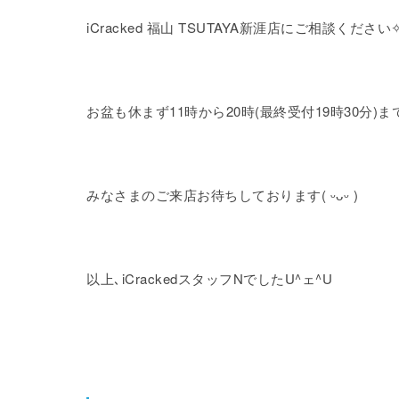
iCracked 福山 TSUTAYA新涯店にご相談ください✧ •̀.
みなさまのご来店お待ちしております( ᵕᴗᵕ )
以上､iCrackedスタッフNでしたU^ェ^U