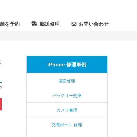
舗を予約
郵送修理
お問い合わせ
た
iPhone 修理事例
画面修理
2
バッテリー交換
カメラ修理
充電ポート 修理