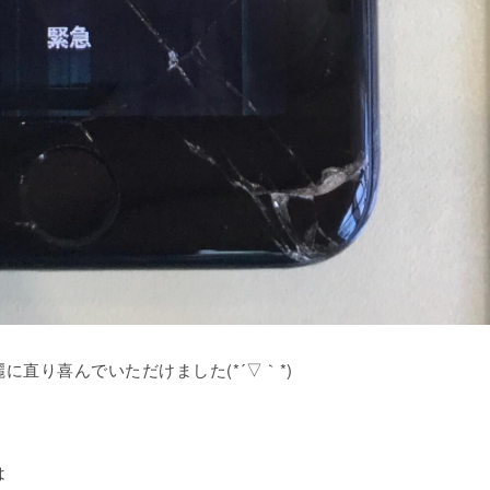
直り喜んでいただけました(*´▽｀*)
は