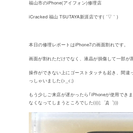
福山市のiPhone(アイフォン)修理店
iCracked 福山 TSUTAYA新涯店です( ´▽｀)
本日の修理レポートはiPhone7の画面割れです。
画面が割れただけでなく、液晶が損傷して一部が
操作ができない上にゴーストタッチも起き、間違
っしゃいました(>_<;)
もう少しご来店が遅かったら｢iPhoneが使用で
なくなってしまうところでした((((;゜Д゜)))