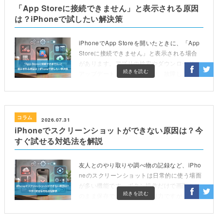
「App Storeに接続できません」と表示される原因
は？iPhoneで試したい解決策
iPhoneでApp Storeを開いたときに、「App
Storeに接続できません」と表示される場合
があります。アプリの検索やダウンロード、
続きを読む
アップデートができなくなり、故障したので
はないかと不安になる方もいるでしょう。
[…]
コラム
2026.07.31
iPhoneでスクリーンショットができない原因は？今
すぐ試せる対処法を解説
友人とのやり取りや調べ物の記録など、iPho
neのスクリーンショットは日常的に使う場面
が多い機能です。ボタン操作だけで画面をそ
続きを読む
のまま保存できる手軽さが魅力ですが、いざ
撮ろうとした瞬間にうまく反応しないと戸惑
ってしまうでし […]