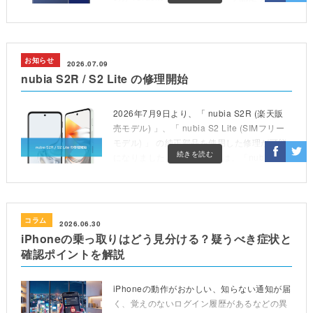
スプロバイダ」として、お […]
お知らせ
2026.07.09
nubia S2R / S2 Lite の修理開始
2026年7月9日より、「 nubia S2R (楽天販
売モデル) 」、「 nubia S2 Lite (SIMフリー
モデル) 」 の純正部品を使用した修理が可能
続きを読む
になりました。 iCrackedでは、「nubia 正規
サ […]
コラム
2026.06.30
iPhoneの乗っ取りはどう見分ける？疑うべき症状と
確認ポイントを解説
iPhoneの動作がおかしい、知らない通知が届
く、覚えのないログイン履歴があるなどの異