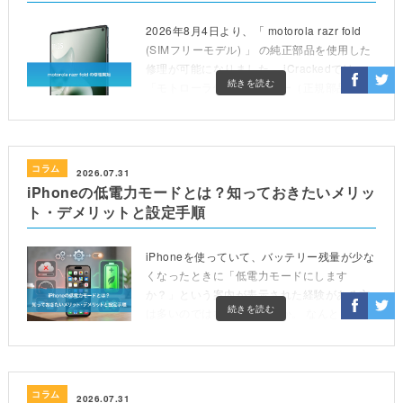
2026年8月4日より、「 motorola razr fold
(SIMフリーモデル) 」 の純正部品を使用した
修理が可能になりました。 iCrackedでは、
続きを読む
「モトローラ修理パートナー（正規部品取扱
店）」として、お客 […]
コラム
2026.07.31
iPhoneの低電力モードとは？知っておきたいメリッ
ト・デメリットと設定手順
iPhoneを使っていて、バッテリー残量が少な
くなったときに「低電力モードにします
か？」という案内が表示された経験がある方
続きを読む
は多いのではないでしょうか。 なんとなくオ
ンにしているものの、実際にどのような機能
なのか、詳しく理 […]
コラム
2026.07.31