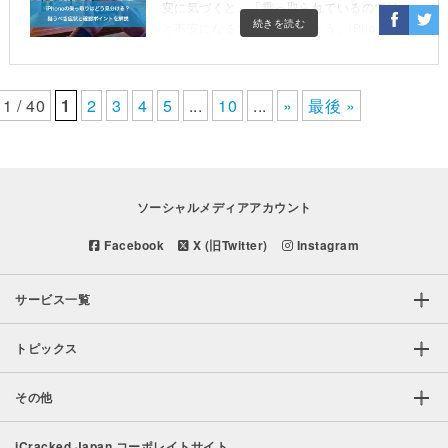
変に気づくと、「乗っ取られているのでは」
続きを読む
と不安になる方もいるでしょう。iPhoneはセ
キュリティに配慮して設計された端末です
が、App […]
1 / 40
1
2
3
4
5
...
10
...
»
最後 »
ソーシャルメディアアカウント
Facebook
X (旧Twitter)
Instagram
サービス一覧
トピックス
その他
iCracked Japan コーポレイトサイト