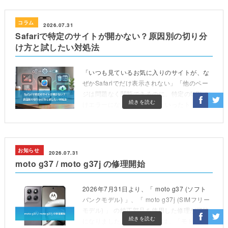
コラム
2026.07.31
Safariで特定のサイトが開かない？原因別の切り分
け方と試したい対処法
「いつも見ているお気に入りのサイトが、な
ぜかSafariでだけ表示されない」「他のペー
ジは問題なく閲覧できるのに、特定のURLだ
続きを読む
けエラーになってしまう」といったトラブル
に困っていませんか。毎日利用するブラウザ
だからこそ、 […]
お知らせ
2026.07.31
moto g37 / moto g37j の修理開始
2026年7月31日より、「 moto g37 (ソフト
バンクモデル) 」、「 moto g37j (SIMフリー
モデル) 」 の純正部品を使用した修理が可能
続きを読む
になりました。 iCrackedでは、「モトロー