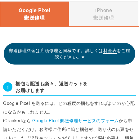
Google Pixel
iPhone
郵送修理
郵送修理
郵送修理料金は店頭修理と同様です。
詳しくは
料金表
をご確
認ください。
梱包も配送も楽々、返送キットを
1
お届けします
Google Pixel を送るには、どの程度の梱包をすればよいのか心配
になるかもしれません。
iCrackedなら
Google Pixel 郵送修理サービスのフォーム
から申
請いただくだけ。お客様ご住所に箱と梱包材、送り状の伝票をセ
ットにした「返送キット」をお送りしますので悩む必要も、梱包