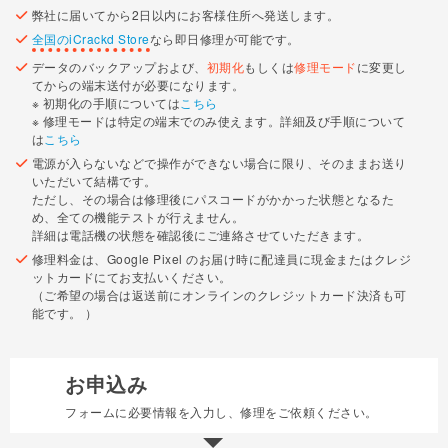
弊社に届いてから2日以内にお客様住所へ発送します。
全国のiCrackd Store
なら即日修理が可能です。
データのバックアップおよび、
初期化
もしくは
修理モード
に変更し
てからの端末送付が必要になります。
※ 初期化の手順については
こちら
※ 修理モードは特定の端末でのみ使えます。詳細及び手順について
は
こちら
電源が入らないなどで操作ができない場合に限り、そのままお送り
いただいて結構です。
ただし、その場合は修理後にパスコードがかかった状態となるた
め、全ての機能テストが行えません。
詳細は電話機の状態を確認後にご連絡させていただきます。
修理料金は、Google Pixel のお届け時に配達員に現金またはクレジ
ットカードにてお支払いください。
（ご希望の場合は返送前にオンラインのクレジットカード決済も可
能です。 ）
お申込み
フォームに必要情報を入力し、修理をご依頼ください。