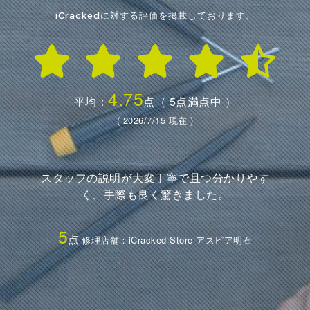
iCrackedに対する評価を掲載しております。
4.75
平均：
点（ 5点満点中 ）
( 2026/7/15 現在 )
スタッフの説明が大変丁寧で且つ分かりやす
く、手際も良く驚きました。
5
点
修理店舗：iCracked Store アスピア明石