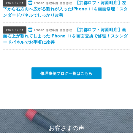
【京都ロフト河原町店】左
2026.07.31
iPhone 修理事例
画面修理
下から右方向へ広がる割れが入ったiPhone 11を画面修理！スタ
ンダードパネルでしっかり改善
【京都ロフト河原町店】画
2026.07.31
iPhone 修理事例
画面修理
面右上が割れてしまったiPhone 11を画面交換で修理！スタンダ
ードパネルでお手頃に改善
修理事例ブログ一覧はこちら
お客さまの声