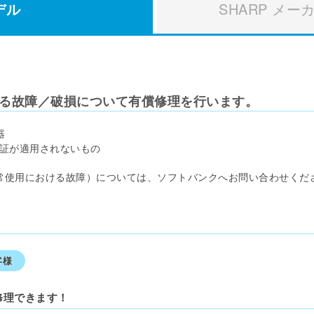
デル
SHARP
メー
なる
故障／破損について有償修理を行います。
器
証が適用されないもの
常使用における故障）については、ソフトバンクへお問い合わせくだ
客様
修理できます！