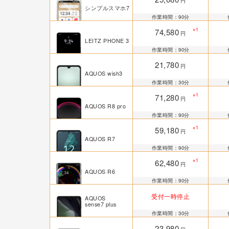
円
シンプルスマホ7
作業時間：90分
※1
74,580
円
LEITZ PHONE 3
作業時間：90分
21,780
円
AQUOS wish3
作業時間：30分
※1
71,280
円
AQUOS R8 pro
作業時間：90分
※1
59,180
円
AQUOS R7
作業時間：90分
※1
62,480
円
AQUOS R6
作業時間：90分
受付一時停止
AQUOS
sense7 plus
作業時間：30分
23,980