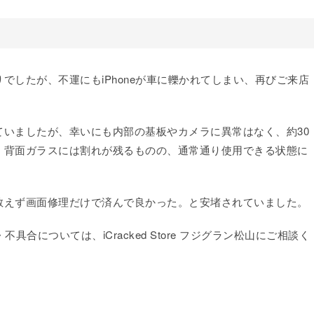
でしたが、不運にもiPhoneが車に轢かれてしまい、再びご来店
いましたが、幸いにも内部の基板やカメラに異常はなく、約30
。背面ガラスには割れが残るものの、通常通り使用できる状態に
敢えず画面修理だけで済んで良かった。と安堵されていました。
具合については、iCracked Store フジグラン松山にご相談く