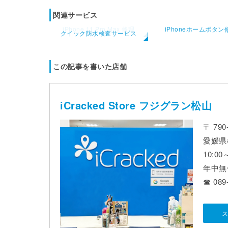
関連サービス
iPhone 11 Pro Max 修理
iPhoneホームボタン
クイック防水検査サービス
この記事を書いた店舗
iCracked Store フジグラン松山
〒 790
愛媛県
10:0
年中無
☎ 089
ス