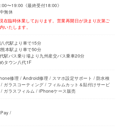
0:00〜19:00《最終受付18:00》
中無休
 現在臨時休業しております。営業再開日が決まり次第ご
内いたします。
R八代駅より車で15分
R熊本駅より車で50分
代駅バス乗り場より九州産交バス乗車20分
めタウン八代1F
Phone修理 / Android修理 / スマホ設定サポート / 防水検
 / ガラスコーティング / フィルムカット＆貼付けサービ
 / ガラスフィルム / iPhoneケース販売
Pay /