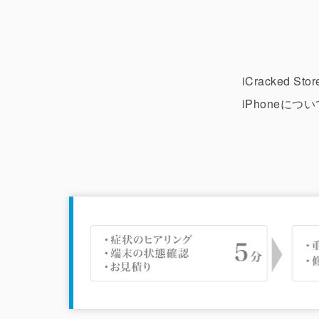
iCracked
iPhoneに