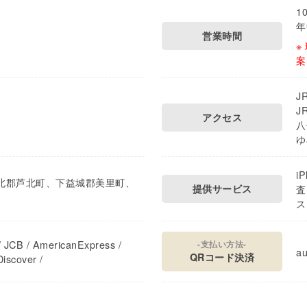
1
年
営業時間
※
案
J
J
アクセス
八
ゆ
i
北郡芦北町、下益城郡美里町、
提供サービス
査
ス
 JCB / AmericanExpress /
-支払い方法-
au
QRコード決済
iscover /