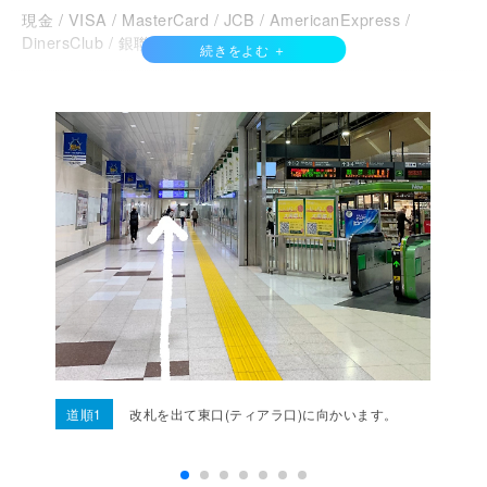
現金 / VISA / MasterCard / JCB / AmericanExpress /
DinersClub / 銀聯カード / Discover /
電子マネー
QuicPay / WAON / 交通系IC /
QRコード決済
PayPay / d払い / auPay / 楽天ペイ / メルペイ /
その他支払い方法
エポスカード / 楽天カード /
道順1
改札を出て東口(ティアラ口)に向かいます。