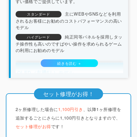
すい価格でご提供しています。
主にWEBやSNSなどを利用
スタンダード
されるお客様にお勧めのコストパフォーマンスの高い
モデル
純正同等パネルを採用しタッ
ハイグレード
チ操作性も高いのですばやい操作を求められるゲーム
の利用にお勧めのモデル
OLED（有機EL）モデル
（iPhone X/XS系/11pro系/12系以降）
セット修理がお得！
iCrackedでは純正と同じくフレキシブルOLED（ソ
2ヶ所修理した場合に
フトOLED）のディスプレイを採用しています。
1,100円引き
、以降1ヶ所修理を
他
店ではコストを下げるためにLCD（液晶）やガラス
追加するごとにさらに1,100円引きとなりますので、
系素材で作られたハードOLEDが多く使われていま
セット修理がお得
です！
すが分厚く画質も劣ります。