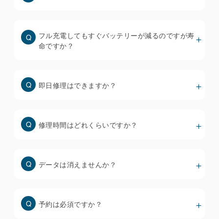
確認しています。
※ iOS18以降にアップデートできないiPhone
8/8plus/Xについても、TrueToneを機能させるため
フル充電してもすぐバッテリーが減るのですが寿
に必要なデータを移植するための機器を全店に配備
命ですか？
していますが、交換前のディスプレイからTrueTone
が消えている場合は復元できません。
即日修理はできますか？
街中の修理店で使われているディスプレイは品質も価
格もバラバラで、当然ながら安いものほど品質は低く
なります。
修理時間はどれくらいですか？
・ホームページには安い修理料金のみを提示して、来
店者にもっと高いディスプレイを推奨する修理店が多
いです。
データは消えませんか？
・破損状態を軽度、重度で価格を変えている修理店も
多いですが、「軽度」と判定されることは殆どありま
せん。
安いディスプレイは色味やタッチ操作性が悪いだけで
予約は必須ですか？
なく、すぐに不具合を起こすリスクが高くなりますの