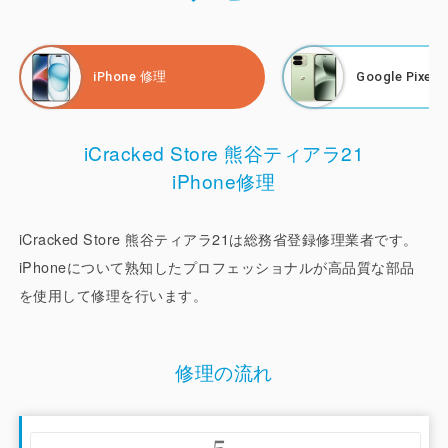
り、これからは修理をして使用を続ける方が増えていく傾向
です。当店では、高品質な部品を使用してお客様の大切なス
マートフォンをできる限り、故障前の快適な状態で使用でき
iPhone 修理
Google Pixel
るように修理させていただきます。
また、画面修理やバッテリー交換、カメラ修理などの修理サ
iCracked Store 熊谷ティアラ21
ービスだけではなく、購入した端末の初期設定や機種変更時
iPhone修理
のデータ移行、アプリ設定、操作方法などのサポートも行っ
ておりますので、スマートフォンに関するお困りごとは、お
気軽にご相談ください。
iCracked Store 熊谷ティアラ21は総務省登録修理業者です。
iPhoneについて熟知したプロフェッショナルが高品質な部品
を使用して修理を行います。
修理の流れ