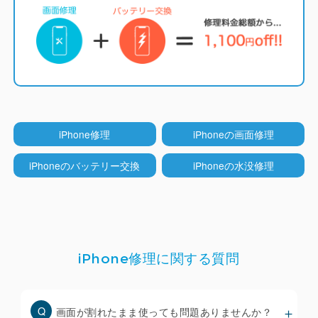
LCD（液晶）モデル
（iPhone 5~8系/SE系/XR/11）
iCrackedでは純正と同じくインセル型のLCDディス
プレイを採用しています。
他店ではコストを下げる
iPhone修理
iPhoneの画面修理
ためにオンセル型のLCDが多く使われていますが分
厚くなりタッチ操作性も劣ります。
iPhoneのバッテリー交換
iPhoneの水没修理
TrueTone機能
（iPhone ８以降）
iPhone修理に関する質問
iCrackedのディスプレイはTrueTone機能（周囲の
環境光に合わせて色合いを自動調整する機能）に対
応しており、iOS18.1以降で正常に動作することを
画面が割れたまま使っても問題ありませんか？