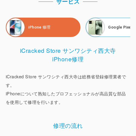
サービス
り、これからは修理をして使用を続ける方が増えていく傾向
です。当店では、高品質な部品を使用してお客様の大切なス
マートフォンをできる限り、故障前の快適な状態で使用でき
iPhone 修理
Google Pixel
るように修理させていただきます。
また、画面修理やバッテリー交換、カメラ修理などの修理サ
iCracked Store サンワシティ西大寺
ービスだけではなく、購入した端末の初期設定や機種変更時
iPhone修理
のデータ移行、アプリ設定、操作方法などのサポートも行っ
ておりますので、スマートフォンに関するお困りごとは、お
気軽にご相談ください。
iCracked Store サンワシティ西大寺は総務省登録修理業者で
す。
iPhoneについて熟知したプロフェッショナルが高品質な部品
を使用して修理を行います。
修理の流れ