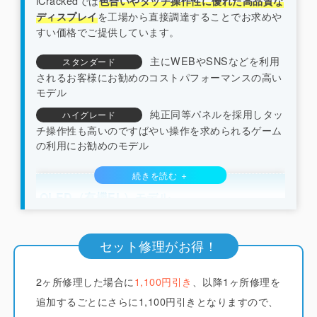
iCrackedでは
色合いやタッチ操作性に優れた高品質な
を工場から直接調達することでお求めや
ディスプレイ
すい価格でご提供しています。
主にWEBやSNSなどを利用
スタンダード
されるお客様にお勧めのコストパフォーマンスの高い
モデル
純正同等パネルを採用しタッ
ハイグレード
チ操作性も高いのですばやい操作を求められるゲーム
の利用にお勧めのモデル
OLED（有機EL）モデル
（iPhone X/XS系/11pro系/12系以降）
セット修理がお得！
iCrackedでは純正と同じくフレキシブルOLED（ソ
2ヶ所修理した場合に
フトOLED）のディスプレイを採用しています。
1,100円引き
、以降1ヶ所修理を
他
店ではコストを下げるためにLCD（液晶）やガラス
追加するごとにさらに1,100円引きとなりますので、
系素材で作られたハードOLEDが多く使われていま