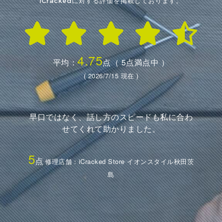
iCrackedに対する評価を掲載しております。
4.75
平均：
点（ 5点満点中 ）
( 2026/7/15 現在 )
このような利便性の良い場所での営業されい
るのはありがたいです 時間もあまり掛からず
助かりました
5
点
修理店舗：iCracked Store イオンタウン金沢示野