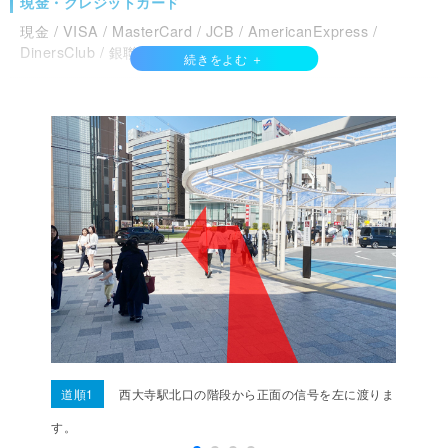
現金・クレジットカード
現金 / VISA / MasterCard / JCB / AmericanExpress /
DinersClub / 銀聯カード / Discover /
電子マネー
QuicPay / ID /
QRコード決済
PayPay / WeChatPay / Alipay /
その他支払い方法
COIN+ /
道順1
西大寺駅北口の階段から正面の信号を左に渡りま
す。