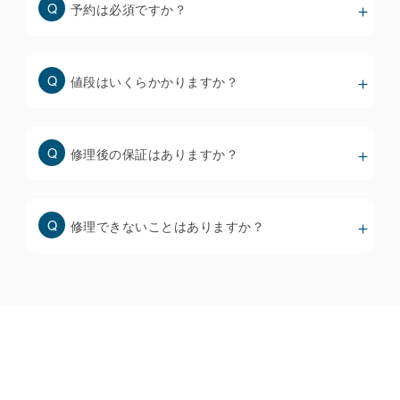
安いディスプレイは色味やタッチ操作性が悪いだけで
予約は必須ですか？
なく、すぐに不具合を起こすリスクが高くなりますの
で、修理前にしっかりと確認することが大事です。
値段はいくらかかりますか？
スマホ画面修理の価格と品質について
修理後の保証はありますか？
修理できないことはありますか？