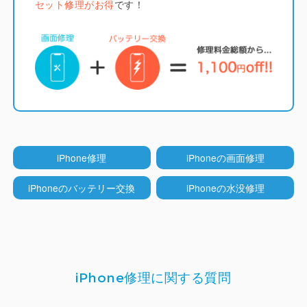
セット修理がお得
です！
すが分厚く画質も劣ります。
LCD（液晶）モデル
（iPhone 5~8系/SE系/XR/11）
iCrackedでは純正と同じくインセル型のLCDディス
プレイを採用しています。
他店ではコストを下げる
iPhone修理
iPhoneの画面修理
ためにオンセル型のLCDが多く使われていますが分
厚くなりタッチ操作性も劣ります。
iPhoneのバッテリー交換
iPhoneの水没修理
TrueTone機能
（iPhone ８以降）
iPhone修理に関する質問
iCrackedのディスプレイはTrueTone機能（周囲の
環境光に合わせて色合いを自動調整する機能）に対