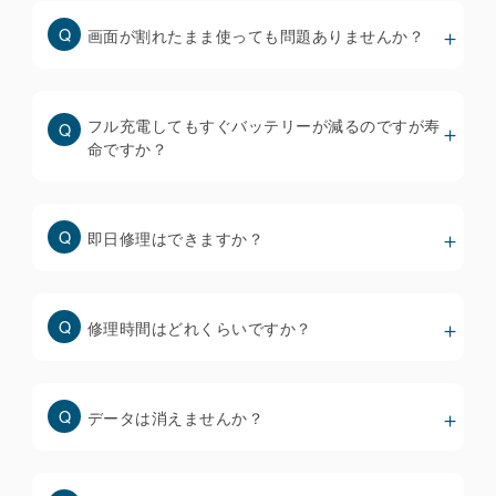
応しており、iOS18.1以降で正常に動作することを
画面が割れたまま使っても問題ありませんか？
確認しています。
※ iOS18以降にアップデートできないiPhone
8/8plus/Xについても、TrueToneを機能させるため
フル充電してもすぐバッテリーが減るのですが寿
に必要なデータを移植するための機器を全店に配備
命ですか？
していますが、交換前のディスプレイからTrueTone
が消えている場合は復元できません。
即日修理はできますか？
街中の修理店で使われているディスプレイは品質も価
格もバラバラで、当然ながら安いものほど品質は低く
なります。
修理時間はどれくらいですか？
・ホームページには安い修理料金のみを提示して、来
店者にもっと高いディスプレイを推奨する修理店が多
いです。
データは消えませんか？
・破損状態を軽度、重度で価格を変えている修理店も
多いですが、「軽度」と判定されることは殆どありま
せん。