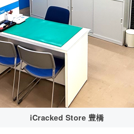
iCracked Store 豊橋