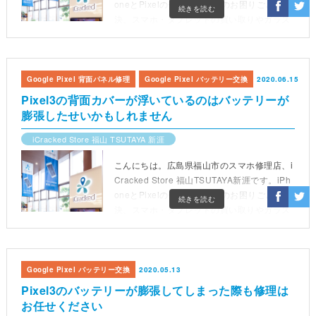
oneとPixelの修理、スマホのお困りごと解
続きを読む
決、スマホ・タブレットの買い取りやガラス
コーティングなどを承ります。営業時間は10
時から19時(最終受付18時)までです。
Google Pixel 背面パネル修理
Google Pixel バッテリー交換
2020.06.15
Pixel3の背面カバーが浮いているのはバッテリーが
膨張したせいかもしれません
iCracked Store 福山 TSUTAYA 新涯
こんにちは。広島県福山市のスマホ修理店、i
Cracked Store 福山TSUTAYA新涯です。iPh
oneとPixelの修理、スマホのお困りごと解
続きを読む
決、スマホ・タブレットの買い取りやガラス
コーティングなどを承ります。営業時間は10
時から19時(最終受付18時)までです。
Google Pixel バッテリー交換
2020.05.13
Pixel3のバッテリーが膨張してしまった際も修理は
お任せください