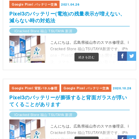
Google Pixel バッテリー交換
2021.04.26
Pixel3のバッテリー(電池)の残量表示が増えない、
減らない時の対処法
iCracked Store 福山 TSUTAYA 新涯
こんにちは。広島県福山市のスマホ修理店、i
Cracked Store 福山TSUTAYA新涯です。iPh
one・Pixelの修理、スマホのお困りごと解
続きを読む
決、スマホ・タブレットの買い取りやガラス
コーティングなどを承ります。現在火曜日・
金曜日は休業日とさせていただいており、営
業時間は10時〜12時、13時〜19時
Google Pixel 背面パネル修理
Google Pixel バッテリー交換
2020.10.28
Pixel3のバッテリーが膨張すると背面ガラスが浮い
てくることがあります
iCracked Store 福山 TSUTAYA 新涯
こんにちは。広島県福山市のスマホ修理店、i
Cracked Store 福山TSUTAYA新涯です。iPh
oneとPixelの修理、スマホのお困りごと解