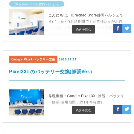
iCracked Store 静岡パルシェ
こんにちは。iCracked Store静岡パルシェで
す(｀・ω・´)お盆期間ですが皆様いかがお過
ごしでしょうか。当店が入っている静岡マル
続きを読む
イさんはあまり人出が無いように思われま
す。暑いのでもしかしたら皆さん海とかプー
ルとかに行っているのでしょうか🌊マルイは
冷房が効いていてとっても涼しいので、一休
みしにいらしてくだ
Google Pixel バッテリー交換
2020.07.27
Pixel3XLのバッテリー交換(膨張Ver.)
修理機種：Google Pixel 3XL状態：バッテリ
ー膨張(使用期間：約1年半程度）
続きを読む