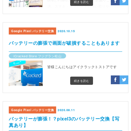
続きを読む
決、スマホ・タブレットの買い取りやガラス
コーティングなどを承ります。営業時間は10
時から19時(最終受付18時)までです。
Google Pixel バッテリー交換
2020.10.15
バッテリーの膨張で画面が破損することもあります
iCracked Store フジグラン松山
皆様こんにちはアイクラックトストアです
続きを読む
Google Pixel バッテリー交換
2020.08.11
バッテリーが膨張！？pixel3のバッテリー交換【写
真あり】