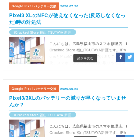
Google Pixel バッテリー交換
2020.07.20
Pixel3 XLのNFCが使えなくなった(反応しなくなっ
た)時の対処法
iCracked Store 福山 TSUTAYA 新涯
こんにちは。広島県福山市のスマホ修理店、i
Cracked Store 福山TSUTAYA新涯です。iPh
oneとPixelの修理、スマホのお困りごと解
続きを読む
決、スマホ・タブレットの買い取りやガラス
コーティングなどを承ります。営業時間は10
時から19時(最終受付18時)までです。
Google Pixel バッテリー交換
2020.06.28
Pixel3/3XLのバッテリーの減りが早くなっていませ
んか？
iCracked Store 福山 TSUTAYA 新涯
こんにちは。広島県福山市のスマホ修理店、i
Cracked Store 福山TSUTAYA新涯です。iPh