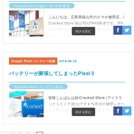
iCracked Store 福山 TSUTAYA 新涯
こんにちは。広島県福山市のスマホ修理店、i
Cracked Store 福山TSUTAYA新涯です。iPh
oneとPixelのディスプレイ交換やバッテリー
続きを読む
交換などの修理、スマホのお困りごと解決、
スマホ・タブレットの買い取りを承っており
ます。営業時間は毎日10時から19時(最終受
付18時)までです。
Google Pixel バッテリー交換
2019.09.15
バッテリーが膨張してしまったPixel 3
iCracked Store フジグラン松山
皆様こんばんは😃iCracked Store (アイクラ
ックトストア)松山です📱🔧本日の修理レポー
トはPixel 3のバッテリー交換です🙂バッテリ
続きを読む
ーが膨張している影響で隙間が少し出来てい
るのが気になるとご来店されました😌交換前
↓