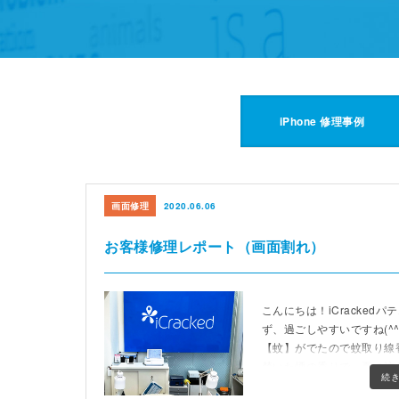
iPhone 修理事例
画面修理
2020.06.06
お客様修理レポート（画面割れ）
こんにちは！iCracked
ず、過ごしやすいですね(^
【蚊】がでたので蚊取り線
焚いた煙の香りで、夏の訪
続