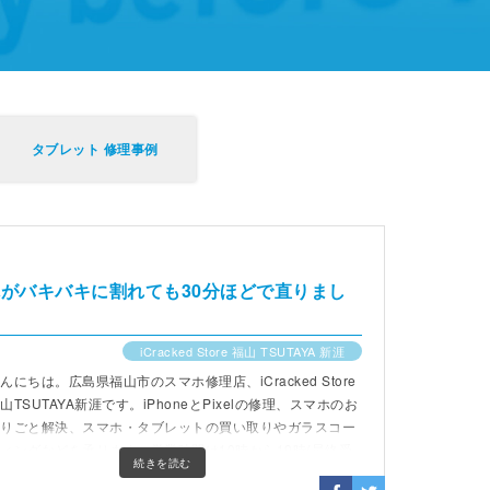
タブレット 修理事例
画面全体がバキバキに割れても30分ほどで直りまし
iCracked Store 福山 TSUTAYA 新涯
んにちは。広島県福山市のスマホ修理店、iCracked Store
山TSUTAYA新涯です。iPhoneとPixelの修理、スマホのお
困りごと解決、スマホ・タブレットの買い取りやガラスコー
ィングなどを承ります。営業時間は10時から19時(最終受
続きを読む
18時)までです。