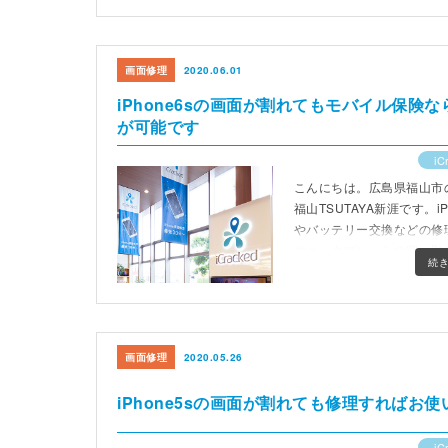
画面修理
2020.06.01
iPhone6sの画面が割れてもモバイル保険
が可能です
iC
こんにちは。広島県福山市のスマ
福山TSUTAYA新涯です。i
やバッテリー交換などの修
マホ・タブレットの買い取
続
10時から19時(最終受付1
画面修理
2020.05.26
iPhone5sの画面が割れても修理すればお
iC