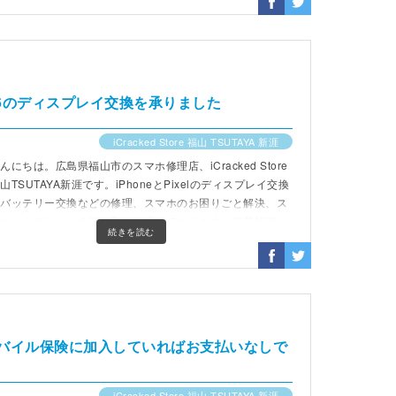
ne6のディスプレイ交換を承りました
iCracked Store 福山 TSUTAYA 新涯
んにちは。広島県福山市のスマホ修理店、iCracked Store
山TSUTAYA新涯です。iPhoneとPixelのディスプレイ交換
やバッテリー交換などの修理、スマホのお困りごと解決、ス
マホ・タブレットの買い取りを承っております。営業時間は
続きを読む
0時から19時(最終受付18時)までです。
、モバイル保険に加入していればお支払いなしで
iCracked Store 福山 TSUTAYA 新涯