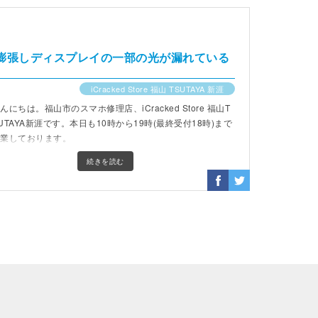
ーが膨張しディスプレイの一部の光が漏れている
iCracked Store 福山 TSUTAYA 新涯
んにちは。福山市のスマホ修理店、iCracked Store 福山T
UTAYA新涯です。本日も10時から19時(最終受付18時)まで
営業しております。
続きを読む