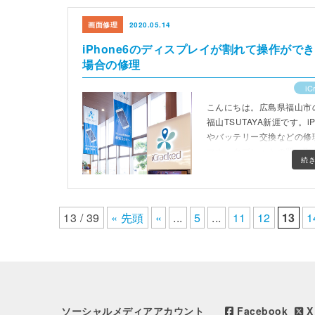
画面修理
2020.05.14
iPhone6のディスプレイが割れて操作が
場合の修理
iC
こんにちは。広島県福山市のスマ
福山TSUTAYA新涯です。i
やバッテリー交換などの修
マホ・タブレットの買い取
続
13 / 39
« 先頭
«
...
5
...
11
12
13
1
ソーシャルメディアアカウント
Facebook
X 