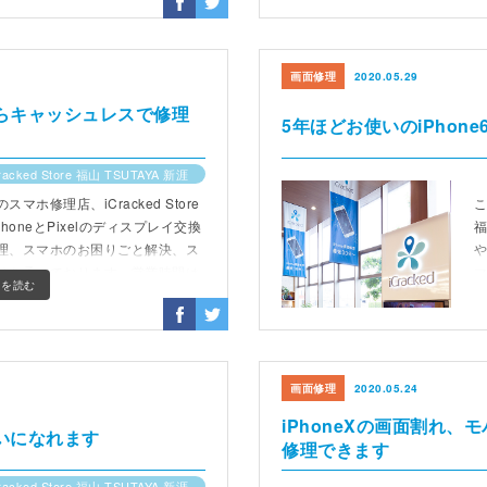
画面修理
2020.05.29
ならキャッシュレスで修理
5年ほどお使いのiPho
racked Store 福山 TSUTAYA 新涯
ホ修理店、iCracked Store
こ
PhoneとPixelのディスプレイ交換
福
理、スマホのお困りごと解決、ス
りを承っております。営業時間は
きを読む
8時)までです。
1
画面修理
2020.05.24
iPhoneXの画面割れ
使いになれます
修理できます
racked Store 福山 TSUTAYA 新涯