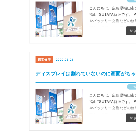
こんにちは。広島県福山市のスマ
福山TSUTAYA新涯です。i
やバッテリー交換などの修
マホ・タブレットの買い取
続
10時から19時(最終受付1
画面修理
2020.05.21
ディスプレイは割れていないのに画面がちゃんと
iC
こんにちは。広島県福山市のスマ
福山TSUTAYA新涯です。i
やバッテリー交換などの修
マホ・タブレットの買い取
続