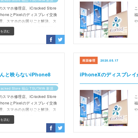
ホ修理店、iCracked Store
こ
PhoneとPixelのディスプレイ交換
福
理、スマホのお困りごと解決、ス
りを承っております。営業時間は
きを読む
8時)までです。
1
画面修理
2020.05.17
映らないiPhone8
iPhoneXのディスプ
racked Store 福山 TSUTAYA 新涯
ホ修理店、iCracked Store
こ
PhoneとPixelのディスプレイ交換
福
理、スマホのお困りごと解決、ス
りを承っております。
きを読む
1