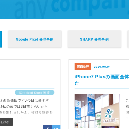
Google Pixel 修理事例
SHARP 修理事例
画面修理
2020.06.04
iPhone7 Plusの
た
iCracked Store 河渡
パテオ西新発田です♪今日は暑すぎ
こ
^♪私の家では3日前くらいから
福
香を出しましたよ。蚊取り線香を
れを感じました。
テ
きを読む
付