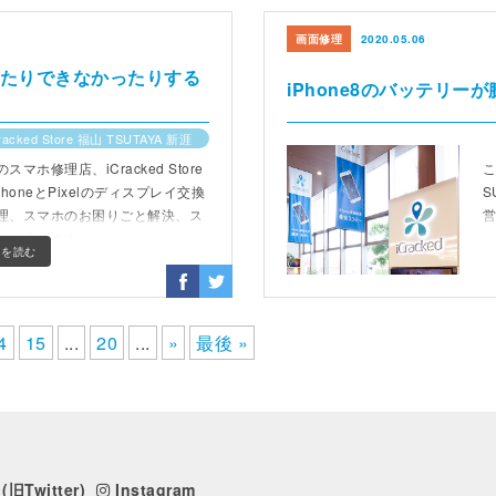
画面修理
2020.05.06
できたりできなかったりする
iPhone8のバッテリ
racked Store 福山 TSUTAYA 新涯
ホ修理店、iCracked Store
こ
PhoneとPixelのディスプレイ交換
S
理、スマホのお困りごと解決、ス
りを承ります。
きを読む
4
15
...
20
...
»
最後 »
(旧Twitter)
Instagram