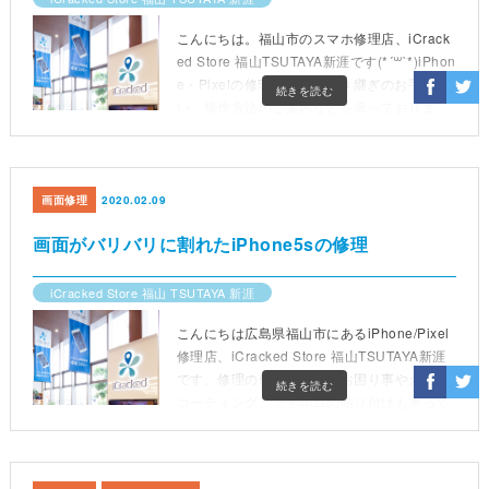
こんにちは。福山市のスマホ修理店、iCrack
ed Store 福山TSUTAYA新涯です(*´꒳`*)iPhon
e・Pixelの修理やデータ引き継ぎのお手伝
続きを読む
い、操作方法のご案内などを承っておりま
す。先日ご依頼頂いたiPhone7のディスプレ
イ交換事例をご紹介します。
画面修理
2020.02.09
画面がバリバリに割れたiPhone5sの修理
iCracked Store 福山 TSUTAYA 新涯
こんにちは広島県福山市にあるiPhone/Pixel
修理店、iCracked Store 福山TSUTAYA新涯
です。修理の他にスマホのお困り事やガラス
続きを読む
コーティング、フィルムの貼り付けも承って
おります(*´∀｀*)画面が粉々のiPhone5sをお
預かりしました。