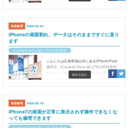
を承っております。iPhoneのタッチがきかな
くなった場合の修理iPhoneの画面が割れた時
の衝撃が強かっ
画面修理
2020.02.22
iPhoneの画面割れ、データはそのままですぐに直り
ます
iCracked Store 福山 TSUTAYA 新涯
こんにちは広島県福山市にあるiPhone/Pixel
修理店、iCracked Store 福山TSUTAYA新涯
です(*´∀｀)毎日10時から19時(最終受付18
続きを読む
時)まで営業しております٩( ‘ω’ )و画面が割れ
たiPhone 7をお預かりしました。
画面修理
2020.02.19
iPhone7の画面が正常に表示されず操作できなくな
っても修理できます
iCracked Store 福山 TSUTAYA 新涯