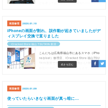
どを承っております。iPhoneXのバッテリー
は交換時期かもしれません発売されて2年以
上経過したiPho
画面修理
2020.01.10
iPhoneの画面が割れ、誤作動が起きていましたがデ
ィスプレイ交換で直りました
iCracked Store 福山 TSUTAYA 新涯
こんにちは広島県福山市にあるスマホ（iPho
ne/pixel）修理店、iCracked Store 福山TSU
TAYA新涯です( ´∀｀)毎日10時から19時（最
続きを読む
終受付18時）まで営業しております。画面が
割れたiPhone8をお預かりしました。表面が
割れているだけでなく液晶が損傷して
画面修理
2020.01.09
使っていたらいきなり画面が真っ暗に…