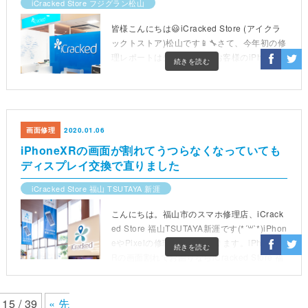
iCracked Store フジグラン松山
皆様こんにちは😃iCracked Store (アイクラ
ックトストア)松山です📱🔧さて、今年初の修
理レポートは先日修理したお客様のiPhone 8
続きを読む
画面修理
2020.01.06
iPhoneXRの画面が割れてうつらなくなっていても
ディスプレイ交換で直りました
iCracked Store 福山 TSUTAYA 新涯
こんにちは。福山市のスマホ修理店、iCrack
ed Store 福山TSUTAYA新涯です(*´꒳`*)iPhon
eやPixelの修理を承っております。iPhoneX
続きを読む
Rの画面割れでお困りならiCracked Store 福
山へ！年末年始で予定がある時にiPhoneが
15 / 39
« 先