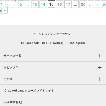
頭
«
...
5
...
13
14
15
16
17
...
20
...
»
後 »
ソーシャルメディアアカウント
Facebook
X (旧Twitter)
Instagram
サービス一覧
トピックス
その他
iCracked Japan コーポレイトサイト
---
企業情報