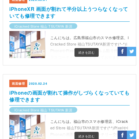
iPhoneXR 画面が割れて半分以上うつらなくなって
いても修理できます
iCracked Store 福山 TSUTAYA 新涯
こんにちは。広島県福山市のスマホ修理店、i
Cracked Store 福山TSUTAYA新涯です(^-^)i
PhoneやPixelの修理、フィルム貼り付けやガ
続きを読む
ラスコーティングなども承っております。今
回ご紹介する修理事例はiPhone
画面修理
2020.02.24
iPhoneの画面が割れて操作がしづらくなっていても
修理できます
iCracked Store 福山 TSUTAYA 新涯
こんにちは。福山市のスマホ修理店、iCrack
ed Store 福山TSUTAYA新涯です(^^)Pixelやi
Phoneの画面割れ修理、バッテリー交換など
続きを読む