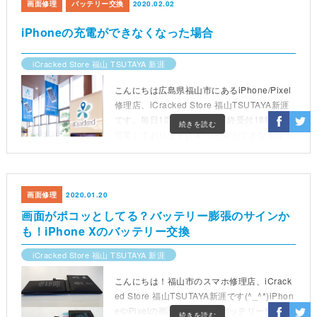
画面修理
バッテリー交換
2020.02.02
iPhoneの充電ができなくなった場合
iCracked Store 福山 TSUTAYA 新涯
こんにちは広島県福山市にあるiPhone/Pixel
修理店、iCracked Store 福山TSUTAYA新涯
です。毎日10時から19時(最終受付18時)まで
続きを読む
営業しております(*´∀｀)充電ができなくなっ
たiPhone7をお預かりしました。充電器を差
し込んでも全く反応がありません。
画面修理
2020.01.20
画面がポコッとしてる？バッテリー膨張のサインか
も！iPhone Xのバッテリー交換
iCracked Store 福山 TSUTAYA 新涯
こんにちは！福山市のスマホ修理店、iCrack
ed Store 福山TSUTAYA新涯です(^_^*)iPhon
eやPixelの画面割れ修理、バッテリー交換な
続きを読む