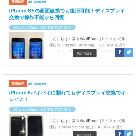
画面修理
2018.08.06
iPhone SEの画面破損でも復旧可能！ディスプレイ
交換で操作不能から回復
iCracked Store 福山 TSUTAYA 新涯
こんにちは！福山市のiPhone(アイフォン)修
理店のiCracked Store 福山 TSUTAYA 新涯で
す。 紹介するのは、画面の一部が欠けて内部
続きを読む
が見えてしまい、操作不能となったiPhoneS
Eの修理事例です。ディスプレイ交換による
復旧の様子や、修理内容・料金の目安をご紹
介します。
画面修理
2018.08.05
iPhone 6バキバキに割れてもディスプレイ交換でキ
レイに！
iCracked Store 福山 TSUTAYA 新涯
こんにちは！福山市のiPhone(アイフォン)修
理店 iCracked Store 福山 TSUTAYA 新涯で
す。 新涯町からご来店されたお客様のiPhon
続きを読む