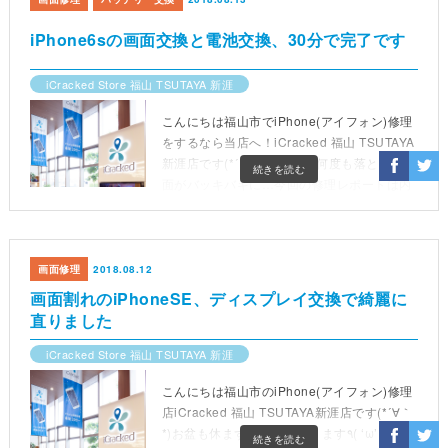
iPhone6sの画面交換と電池交換、30分で完了です
iCracked Store 福山 TSUTAYA 新涯
こんにちは福山市でiPhone(アイフォン)修理
をするなら当店へ！iCracked 福山 TSUTAYA
新涯店です(*´꒳`*)iPhoneを何度も落として画
続きを読む
面がバッキバキに…今回の修理レポートは内
海町からご来店のK様。【機種】iPhone6s
【症状
画面修理
2018.08.12
画面割れのiPhoneSE、ディスプレイ交換で綺麗に
直りました
iCracked Store 福山 TSUTAYA 新涯
こんにちは福山市のiPhone(アイフォン)修理
店iCracked 福山 TSUTAYA新涯店です(*´∀｀
*)お盆も休まず営業しております٩( ‘ω’ )و本日
続きを読む