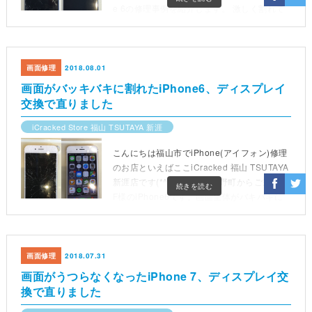
e 6の修理事例を紹介します。 激しく割れて
しまったiPhone 6も、画面修理で新品のよう
な仕上がりに復活。データそのまま即日返却
なので急なトラブルも安心です。
画面修理
2018.08.01
画面がバッキバキに割れたiPhone6、ディスプレイ
交換で直りました
iCracked Store 福山 TSUTAYA 新涯
こんにちは福山市でiPhone(アイフォン)修理
のお店といえばここiCracked 福山 TSUTAYA
新涯店です(*^o^*)本日は引野町からご来店の
続きを読む
F様のiPhone6です。画面全体がバキバキに
割れてしまっています。触ると指にガラスが
刺さってしまい大変危険です(ノ_＜)
画面修理
2018.07.31
画面がうつらなくなったiPhone 7、ディスプレイ交
換で直りました