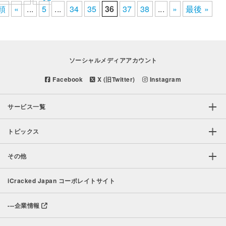
頭
«
...
5
...
34
35
36
37
38
...
»
最後 »
ソーシャルメディアアカウント
Facebook
X (旧Twitter)
Instagram
サービス一覧
トピックス
その他
iCracked Japan コーポレイトサイト
---
企業情報