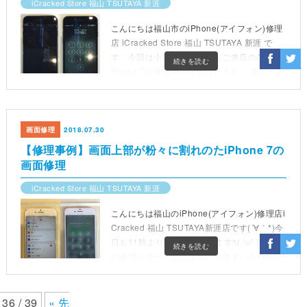
iCracked Store 福山 TSUTAYA 新涯
こんにちは福山市のiPhone(アイフォン)修理
店 iCracked Store 福山 TSUTAYA 新涯 で
す。今回は小田郡矢掛町からご来店のA様のi
続きを読む
Phone 7の修理事例を紹介します。 落した衝
撃で画面が割れ、ほんの一部を残し表示され
なくなり操作できなくなったiPhone 7も、迅
速な画面修理でデータそのまま・即日復旧。
忙しい方でも安心してご利用いただけます。
画面修理
2018.07.30
【修理事例】画面上部が粉々に割れのたiPhone 7の
画面修理
iCracked Store 福山 TSUTAYA 新涯
こんにちは福山のiPhone(アイフォン)修理店i
Cracked 福山 TSUTAYA新涯店です(´∀｀*)今
日も11時より営業しております٩( ‘ω’ )و今回
続きを読む
の修理レポートは三原市にお住まいのY様の
お嬢様のiPhone7の画面交換です。データは
そのままでの修理をご
36 / 39
« 先