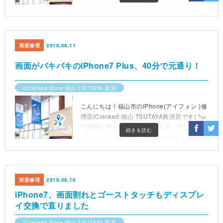
の修理レポートは多治米町からお越しのM
様。【機種】iPhoneSE【症状】画面割れ
画面修理
2018.08.11
画面がバキバキのiPhone7 Plus、40分で元通り！
iCracked Store 福山 TSUTAYA 新涯
こんにちは！福山市のiPhone(アイフォン )修
理店iCracked 福山 TSUTAYA新涯店です( ^ω
^ )画面が割れたままiPhoneを使っていませ
続きを読む
んか？今回の修理レポートは熊野町からお越
しのI様。【機種】iPhone7 Plus【症状】画
画面修理
2018.08.10
iPhone7、画面割れとゴーストタッチもディスプレ
イ交換で直りました
iCracked Store 福山 TSUTAYA 新涯