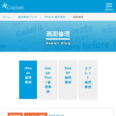
MENU
ホーム
修理事例ブログ
iPhone 修理事例
画面修理
画面修理
Repair Blog
iPho
Goo
SHA
タブ
ne
gle
RP
レッ
修理
Pixe
修理
ト
事例
l 修
事例
修理
理事
事例
例
画面修理
バッテリー交換
2018.08.13