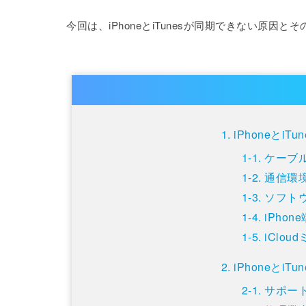
今回は、iPhoneとiTunesが同期できない原因
iPhoneとi
ケーブ
通信環
ソフト
iPho
iClo
iPhoneとi
サポー