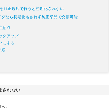
交換を非正規店で行うと初期化されない
イダなら初期化もされず純正部品で交換可能
注意点
バックアップ
オフにする
手順
期化されない
せん。