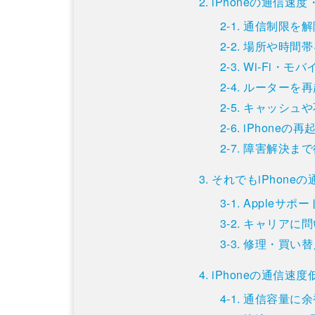
iPhoneの通信
通信制限を解
場所や時間帯
Wi-Fi・モ
ルーターを再
キャッシュや
iPhoneの
障害解決まで
それでもiPhon
Appleサポ
キャリアに問
修理・買い替
iPhoneの通信速
通信容量に余