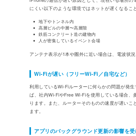
にくい以下のような環境ではネットが遅くなるこ
地下やトンネル内
高層ビルの中層〜高層階
鉄筋コンクリート造の建物内
人が密集しているイベント会場
アンテナ表示が1本や圏外に近い場合は、電波状
Wi-Fiが遅い（フリーWi-Fi／自宅など）
利用しているWi-Fiルーターに何らかの問題が発生
ば、社内Wi-FiやFree Wi-Fiを使用してい
ります。また、ルーターそのものの速度が遅いこと
ます。
アプリのバックグラウンド更新の影響を受