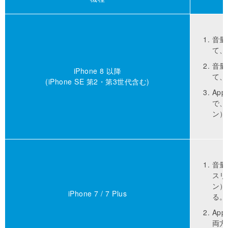
音量
て、
音量
iPhone 8 以降
て、
(iPhone SE 第2・第3世代含む)
Ap
で、
ン）
音量
スリ
ン）
iPhone 7 / 7 Plus
る。
Ap
両方