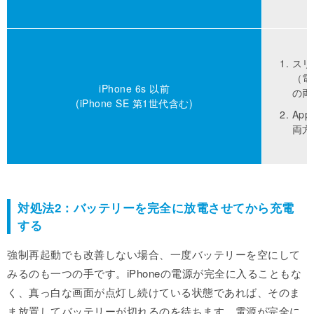
スリ
（電
iPhone 6s 以前
の両
(iPhone SE 第1世代含む)
Ap
両方
対処法2：バッテリーを完全に放電させてから充電
する
強制再起動でも改善しない場合、一度バッテリーを空にして
みるのも一つの手です。iPhoneの電源が完全に入ることもな
く、真っ白な画面が点灯し続けている状態であれば、そのま
ま放置してバッテリーが切れるのを待ちます。電源が完全に