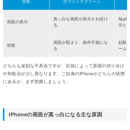
症状
ホワイトスクリーン
真っ白な画面が表示され続け
App
画面の表示
る
示と
画面が固まり、操作不能にな
起動
状態
る
ーム
どちらも深刻な不具合ですが、症状によって原因の切り分け
や対処法が少し異なります。ご自身のiPhoneがどちらの状態
にあるか、まず把握しましょう。
iPhoneの画面が真っ白になる主な原因