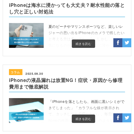
iPhoneは海水に浸かっても大丈夫？耐水性能の落と
し穴と正しい対処法
夏のビーチやマリンスポーツなど、楽しいレ
ジャーの思い出をiPhoneのカメラで残したい
と考える方は多いでしょう。しかし、そこで
続きを読む
気になるのが「iPhoneは海水に浸かっても大
丈夫？」という点です。近年のiPhoneは耐水
性 […]
コラム
2025.09.30
iPhoneの液晶漏れは放置NG！症状・原因から修理
費用まで徹底解説
「iPhoneを落としたら、画面に黒いシミがで
きてしまった」「カラフルな線が表示され
て、タッチしても反応しない」。毎日使うiP
続きを読む
honeの画面に、ある日突然このような異常が
現れたら、それは「液晶漏れ」のサインかも
しれません […]