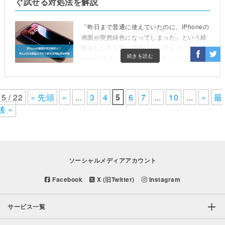
ぐ試せる対処法を解説
「昨日まで普通に使えていたのに、iPhoneの
画面が突然緑色になってしまった」という経
験をした方も多いのではないでしょうか。iP
続きを読む
honeの画面が緑色になる症状は、単純な一時
的エラーから、修理が必要な物理的な故障ま
で、さま […]
5 / 22
« 先頭
«
...
3
4
5
6
7
...
10
...
»
最
後 »
ソーシャルメディアアカウント
Facebook
X (旧Twitter)
Instagram
サービス一覧