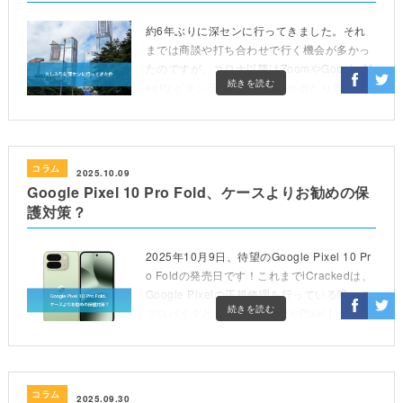
約6年ぶりに深センに行ってきました。それ
までは商談や打ち合わせで行く機会が多かっ
たのですが、コロナ以降はZoomやGoogle M
続きを読む
eetなどオンラインでのMTGが当たり前にな
ったこともあり、海外出張がめっきりと減っ
てしまいました。
コラム
2025.10.09
Google Pixel 10 Pro Fold、ケースよりお勧めの保
護対策？
2025年10月9日、待望のGoogle Pixel 10 Pr
o Foldの発売日です！これまでiCrackedは、
Google Pixelの正規修理を行っている唯一の
続きを読む
プロバイダとしてPixel FoldやPixel […]
コラム
2025.09.30