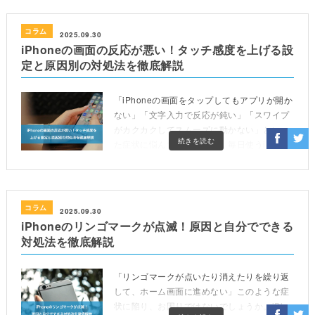
コラム
2025.09.30
iPhoneの画面の反応が悪い！タッチ感度を上げる設
定と原因別の対処法を徹底解説
「iPhoneの画面をタップしてもアプリが開か
ない」「文字入力で反応が鈍い」「スワイプ
がカクカクしてスムーズに動かない」といっ
続きを読む
た症状に悩んでいませんか。毎日使うiPhone
だからこそ、画面の反応が悪いと大きなスト
レスにな […]
コラム
2025.09.30
iPhoneのリンゴマークが点滅！原因と自分でできる
対処法を徹底解説
「リンゴマークが点いたり消えたりを繰り返
して、ホーム画面に進めない」このような症
状に陥り、お困りではないでしょうか。iPho