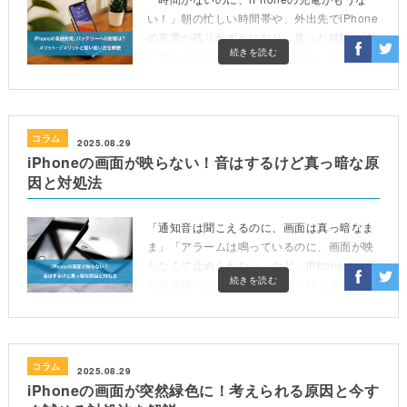
い！」朝の忙しい時間帯や、外出先でiPhone
の充電が残りわずかになり、焦った経験は誰
続きを読む
にでもあるのではないでしょうか。そんな時
に非常に便利なのが「急速充電」です。短時
間で効率的 […]
コラム
2025.08.29
iPhoneの画面が映らない！音はするけど真っ暗な原
因と対処法
「通知音は聞こえるのに、画面は真っ暗なま
ま」「アラームは鳴っているのに、画面が映
らなくて止められない」など、iPhoneの画面
続きを読む
が突然映らなくなり、操作が一切できずに困
惑している方も多いのではないでしょうか。
本記事では、 […]
コラム
2025.08.29
iPhoneの画面が突然緑色に！考えられる原因と今す