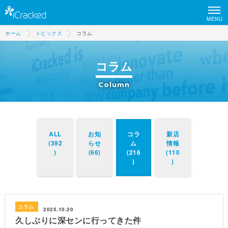
MENU
ホーム
トピックス
コラム
コラム
Column
ALL
お知
コラ
新店
(392
らせ
ム
情報
)
(66)
(216
(110
)
)
コラム
2025.10.20
久しぶりに深センに行ってきた件