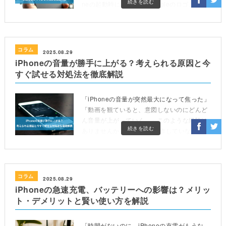
続きを読む
neの起動時に表示されるAppleのロゴ、通称
「リンゴマーク」が点滅し続けるこの不具合
は、一般的 […]
コラム
2025.08.29
iPhoneの音量が勝手に上がる？考えられる原因と今
すぐ試せる対処法を徹底解説
「iPhoneの音量が突然最大になって焦った」
「動画を観ていると、意図しないのにどんど
ん音量が上がっていく…」このような経験は
続きを読む
ありませんか？iPhoneを操作していないのに
音量が勝手に上がってしまうと、公共の場で
は周りの […]
コラム
2025.08.29
iPhoneの急速充電、バッテリーへの影響は？メリッ
ト・デメリットと賢い使い方を解説
「時間がないのに、iPhoneの充電がもうな