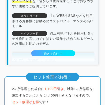
を工場から直接調達することでお求めや
ディスプレイ
すい価格でご提供しています。
主にWEBやSNSなどを利用
スタンダード
されるお客様にお勧めのコストパフォーマンスの高い
モデル
純正同等パネルを採用しタッ
ハイグレード
チ操作性も高いのですばやい操作を求められるゲーム
の利用にお勧めのモデル
OLED（有機EL）モデル
（iPhone X/XS系/11pro系/12系以降）
セット修理がお得！
iCrackedでは純正と同じくフレキシブルOLED（ソ
2ヶ所修理した場合に
フトOLED）のディスプレイを採用しています。
1,100円引き
、以降1ヶ所修理を
他
店ではコストを下げるためにLCD（液晶）やガラス
追加するごとにさらに1,100円引きとなりますので、
系素材で作られたハードOLEDが多く使われていま
セット修理がお得
です！