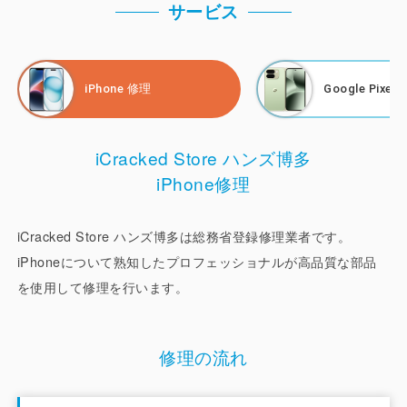
サービス
Google Pixel 、SHARP、Motorola、Xiaomi、FCNT、
nubia、iPhone 各種モデルの修理は、お客様の目の前で実
施致します。画面交換、液晶交換、ガラス割れ、電池交換、
iPhone 修理
Google Pixel
バッテリー交換、カメラ修理はもちろん、LINE設定、操作
や設定サポート、機種変更のデータ移行も行っており、
iPhone修理は総務省登録修理業者の登録もしております。
iCracked Store ハンズ博多
また「 Google 正規サービスプロバイダ 」「シャープ認定
iPhone修理
サービスプロバイダ」「モトローラ修理パートナー（正規部
品取扱店）」「Xiaomi 正規部品取扱店」「FCNT 修理パー
トナー（正規部品取扱店）」「nubia 正規サービスプロバイ
iCracked Store ハンズ博多は総務省登録修理業者です。
ダ」として高い修理技術で、安心・満足いただけるサービス
iPhoneについて熟知したプロフェッショナルが高品質な部品
をご提供致します。
を使用して修理を行います。
お客様ご自身が工程をご確認できるようお客様の目の前で修
理を行い、安心してお任せいただけるようなサービスづくり
修理の流れ
を心がけております。もちろんお預かり修理にも対応してお
ります。