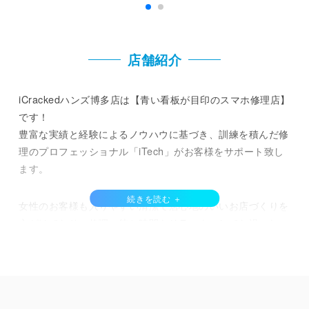
店舗紹介
iCrackedハンズ博多店は【青い看板が目印のスマホ修理店】
です！
豊富な実績と経験によるノウハウに基づき、訓練を積んだ修
理のプロフェッショナル「iTech」がお客様をサポート致し
ます。
女性のお客様も入りやすい清潔で居心地のいいお店づくりを
心がけており、修理の待ち時間もリラックスしてお過ごしい
ただけます。即日修理にも対応していますので、ショッピン
グを楽しんでいる間にもご利用いただけます。
即日修理、データそのままで修理が可能です。