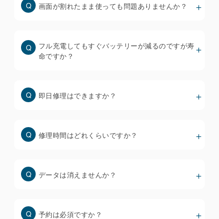
応しており、iOS18.1以降で正常に動作することを
画面が割れたまま使っても問題ありませんか？
確認しています。
※ iOS18以降にアップデートできないiPhone
8/8plus/Xについても、TrueToneを機能させるため
フル充電してもすぐバッテリーが減るのですが寿
に必要なデータを移植するための機器を全店に配備
命ですか？
していますが、交換前のディスプレイからTrueTone
が消えている場合は復元できません。
即日修理はできますか？
街中の修理店で使われているディスプレイは品質も価
格もバラバラで、当然ながら安いものほど品質は低く
なります。
修理時間はどれくらいですか？
・ホームページには安い修理料金のみを提示して、来
店者にもっと高いディスプレイを推奨する修理店が多
いです。
データは消えませんか？
・破損状態を軽度、重度で価格を変えている修理店も
多いですが、「軽度」と判定されることは殆どありま
せん。
安いディスプレイは色味やタッチ操作性が悪いだけで
予約は必須ですか？