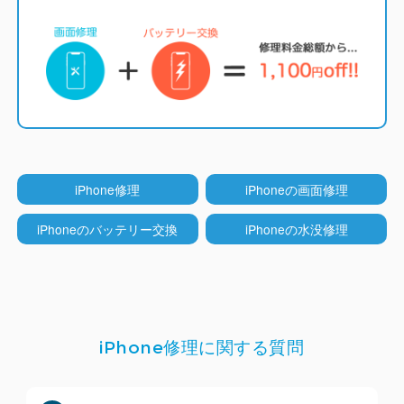
すが分厚く画質も劣ります。
LCD（液晶）モデル
（iPhone 5~8系/SE系/XR/11）
iCrackedでは純正と同じくインセル型のLCDディス
プレイを採用しています。
他店ではコストを下げる
iPhone修理
iPhoneの画面修理
ためにオンセル型のLCDが多く使われていますが分
厚くなりタッチ操作性も劣ります。
iPhoneのバッテリー交換
iPhoneの水没修理
TrueTone機能
（iPhone ８以降）
iPhone修理に関する質問
iCrackedのディスプレイはTrueTone機能（周囲の
環境光に合わせて色合いを自動調整する機能）に対