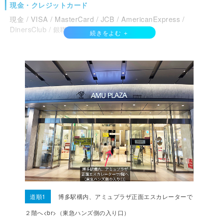
現金・クレジットカード
現金 / VISA / MasterCard / JCB / AmericanExpress /
DinersClub / 銀聯カード /
電子マネー
QuicPay / 楽天Edy /
QRコード決済
PayPay / d払い / auPay / メルペイ /
道順1
博多駅構内、アミュプラザ正面エスカレーターで
２階へ<br>（東急ハンズ側の入り口）