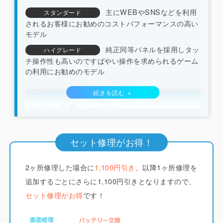
主にWEBやSNSなどを利用
スタンダード
されるお客様にお勧めのコストパフォーマンスの高い
モデル
純正同等パネルを採用しタッ
ハイグレード
チ操作性も高いのですばやい操作を求められるゲーム
の利用にお勧めのモデル
OLED（有機EL）モデル
（iPhone X/XS系/11pro系/12系以降）
セット修理がお得！
iCrackedでは純正と同じくフレキシブルOLED（ソ
2ヶ所修理した場合に
フトOLED）のディスプレイを採用しています。
1,100円引き
、以降1ヶ所修理を
他
店ではコストを下げるためにLCD（液晶）やガラス
追加するごとにさらに1,100円引きとなりますので、
系素材で作られたハードOLEDが多く使われていま
セット修理がお得
です！
すが分厚く画質も劣ります。