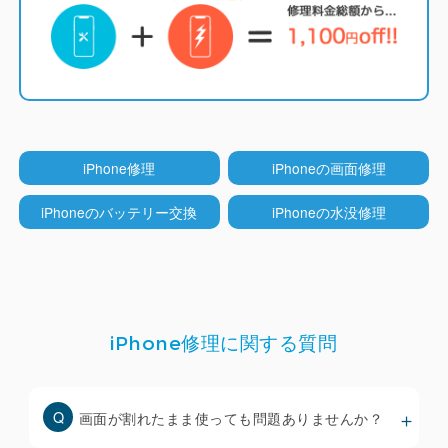
LCD（液晶）モデル
（iPhone 5~8系/SE系/XR/11）
iCrackedでは純正と同じくインセル型のLCDディス
プレイを採用しています。
他店ではコストを下げる
iPhone修理
iPhoneの画面修理
ためにオンセル型のLCDが多く使われていますが分
厚くなりタッチ操作性も劣ります。
iPhoneのバッテリー交換
iPhoneの水没修理
TrueTone機能
（iPhone ８以降）
iPhone修理に関する質問
iCrackedのディスプレイはTrueTone機能（周囲の
環境光に合わせて色合いを自動調整する機能）に対
応しており、iOS18.1以降で正常に動作することを
画面が割れたまま使っても問題ありませんか？
確認しています。