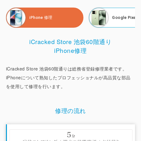
バッテリー交換、カメラ修理はもちろん、LINE設定、操作
や設定サポート、機種変更のデータ移行も行っており、
iPhone 修理
Google Pixel
iPhone修理は総務省登録修理業者の登録もしております。
「 Google 正規サービスプロバイダ 」また「シャープ認定
サービスプロバイダ」として高い修理技術で、安心・満足い
iCracked Store 池袋60階通り
ただけるサービスをご提供致します。
iPhone修理
最寄りは、池袋駅です。東京メトロ（丸ノ内線、有楽町線、
副都心線）東武東上線、西武池袋線、JR（湘南新宿ライ
iCracked Store 池袋60階通りは総務省登録修理業者です。
ン、埼京線 、山手線）など8路線が乗り入れており、非常に
iPhoneについて熟知したプロフェッショナルが高品質な部品
利便性が良い地域です。「ビジネスエリア」「繁華街」「ロ
を使用して修理を行います。
フト」「パルコ」などの商業施設もあり人が集まりやすいこ
とから、会社員やOL、学生さん、主婦など、さまざまなお
客様に修理の依頼をいただいております。
修理の流れ
池袋は北口、西口にもiPhoneの修理店がある激戦区です。
池袋には、アップルストアがないので、ビックカメラにある
正規店かiCrackedのようなサードパーティーを選択するしか