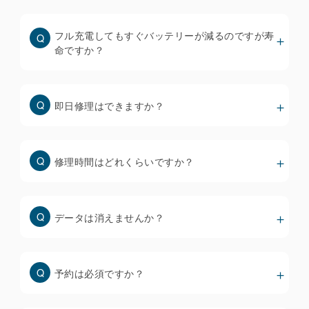
※ iOS18以降にアップデートできないiPhone
8/8plus/Xについても、TrueToneを機能させるため
フル充電してもすぐバッテリーが減るのですが寿
に必要なデータを移植するための機器を全店に配備
命ですか？
していますが、交換前のディスプレイからTrueTone
が消えている場合は復元できません。
即日修理はできますか？
街中の修理店で使われているディスプレイは品質も価
格もバラバラで、当然ながら安いものほど品質は低く
なります。
修理時間はどれくらいですか？
・ホームページには安い修理料金のみを提示して、来
店者にもっと高いディスプレイを推奨する修理店が多
いです。
データは消えませんか？
・破損状態を軽度、重度で価格を変えている修理店も
多いですが、「軽度」と判定されることは殆どありま
せん。
安いディスプレイは色味やタッチ操作性が悪いだけで
予約は必須ですか？
なく、すぐに不具合を起こすリスクが高くなりますの
で、修理前にしっかりと確認することが大事です。