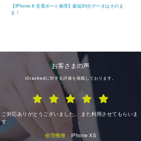
【iPhone 8 充電ポート修理】最短30分データはそのま
ま！
お客さまの声
iCrackedに対する評価を掲載しております。
１００点満点のサービスでした
修理機種：
iPhone 8 Plus
症状：
バッテリーの持ちが悪い