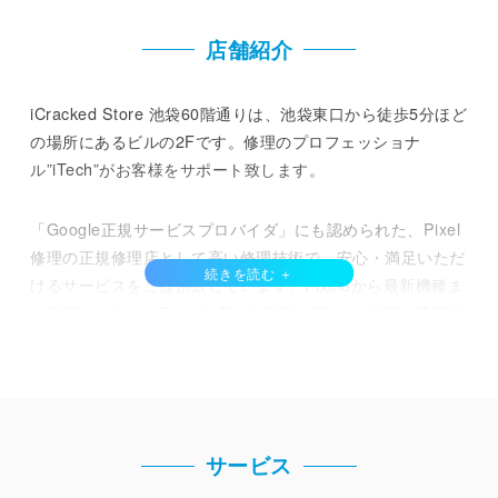
店舗紹介
iCracked Store 池袋60階通りは、池袋東口から徒歩5分ほど
の場所にあるビルの2Fです。修理のプロフェッショナ
ル”iTech”がお客様をサポート致します。
「Google正規サービスプロバイダ」にも認められた、Pixel
修理の正規修理店として高い修理技術で、安心・満足いただ
けるサービスをご提供致しています。Pixel3から最新機種ま
で修理できます。Google Pixel 修理、iPhone 修理・携帯修
理・スマホ修理を池袋でお探しの方は、iCracked Store 池
袋60階通りへご相談ください。
Google Pixel 、SHARP、Motorola、Xiaomi、FCNT、
nubia、iPhone 各種モデルの修理は、お客様の目の前で実
サービス
施致します。画面交換、液晶交換、ガラス割れ、電池交換、