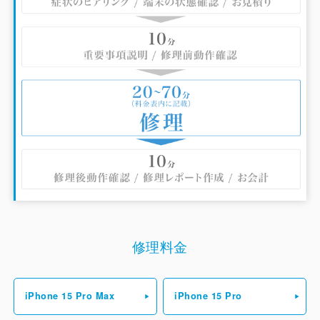
ありません。
当店は、パーツも高品質なものにこだわっています。品質に
はかなりの自信があり、安いだけが売りのお店には負けませ
ん。安心して修理をお任せいただけるようなサービスづくり
を心がけておりますので、スマートフォンのことでお困りの
際は、ぜひ気軽にお越し下さい！
なお、端末の不具合、破損状態によって新たに修理が必要な
箇所が見つかった場合は、お客様とご相談、確認の上で費用
負担が大きくなる場合がございます。ご理解の程よろしくお
願いいたします。
修理料金
ご安心いただくため、使用中にバッテリー交換、画面修理な
どで交換したパーツに不具合が起きた場合で、初期不良と思
われるものに関しては、90日間の保証がついています。無
iPhone 15 Pro Max
iPhone 15 Pro
償で交換致しますのでお問い合わせください。