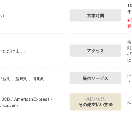
1
年
-1
営業時間
※
案
南
阿
いただけます。
アクセス
J
ゆ
i
甲佐町、益城町、御船町
提供サービス
ト
 JCB / AmericanExpress /
-支払い方法-
ゆ
その他支払い方法
iscover /