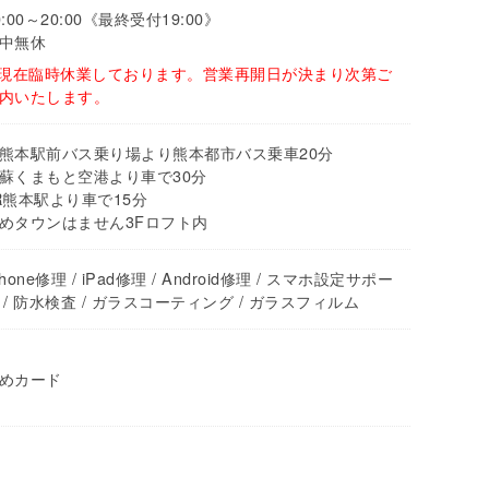
0:00～20:00《最終受付19:00》
中無休
 現在臨時休業しております。営業再開日が決まり次第ご
内いたします。
熊本駅前バス乗り場より熊本都市バス乗車20分
蘇くまもと空港より車で30分
R熊本駅より車で15分
めタウンはません3Fロフト内
Phone修理 / iPad修理 / Android修理 / スマホ設定サポー
 / 防水検査 / ガラスコーティング / ガラスフィルム
めカード