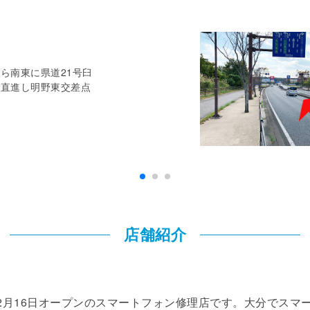
ら南東に県道21号臼
に直進し明野東交差点
店舗紹介
は、2021年2月16日オープンのスマートフォン修理店です。大分