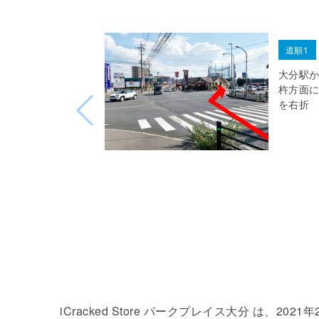
道順1
大分駅か
杵方面
を右折
iCracked Store パークプレイス大分 