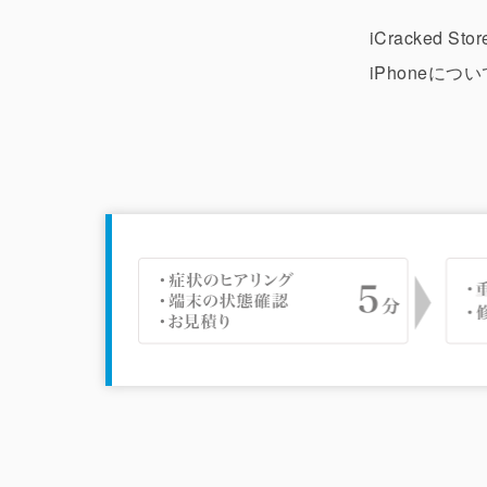
iCracked
iPhoneに