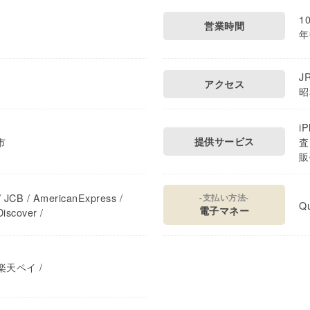
1
1
営業時間
年
J
アクセス
昭
i
市
提供サービス
査
販
 JCB / AmericanExpress /
-支払い方法-
Qu
電子マネー
iscover /
/ 楽天ペイ /