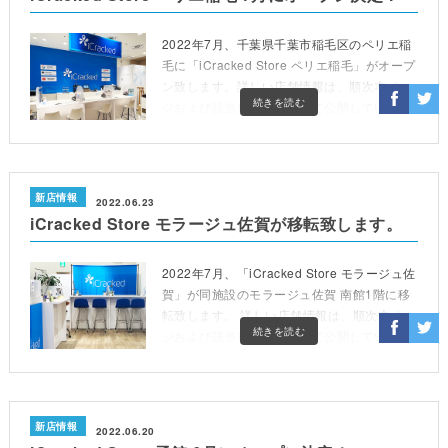
2022年7月、千葉県千葉市稲毛区のペリエ稲
毛に「iCracked Store ペリエ稲毛」がオープ
ン致します。詳しい店舗情報は、順次本ペー
続きを読む
ジおよび該当店舗ページにて公開していきま
す。
新店情報
2022.06.23
iCracked Store モラージュ佐賀が移転致します。
2022年7月、「iCracked Store モラージュ佐
賀」が同施設のモラージュ佐賀 南館1階に移
転致します。 詳しい店舗情報は、順次本ペー
続きを読む
ジおよび該当店舗ページにて公開していきま
す。 iCracked Store […]
新店情報
2022.06.20