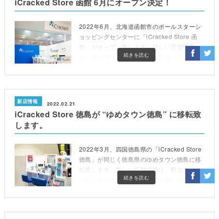
iCracked Store 函館 6月にオープン決定！
2022年6月、北海道函館市のポールスターシ
ョッピングセンターに「iCracked Store 函
館」がオープン致します。詳しい店舗情報
続きを読む
は、順次本ページおよび該当店舗ページにて
公開していきます。
新店情報
2022.02.21
iCracked Store 徳島が “ゆめタウン徳島” に移転致
します。
2022年3月、四国徳島県の「iCracked Store
徳島」が同じく徳島県のゆめタウン徳島に移
転致します。詳しい店舗情報は、順次本ペー
続きを読む
ジおよび該当店舗ページにて公開していきま
す。 iCracked Store 徳島 […]