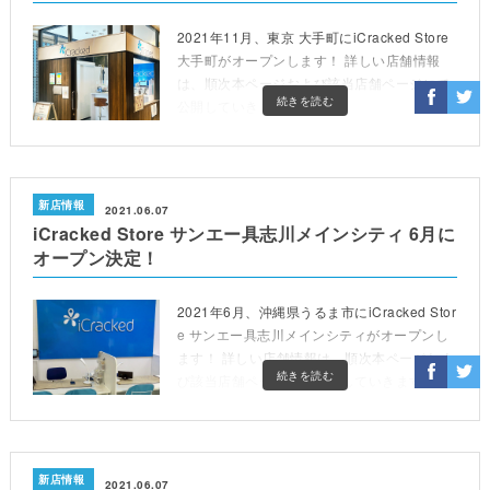
2021年11月、東京 大手町にiCracked Store
大手町がオープンします！ 詳しい店舗情報
は、順次本ページおよび該当店舗ページにて
続きを読む
公開していきます。
新店情報
2021.06.07
iCracked Store サンエー具志川メインシティ 6月に
オープン決定！
2021年6月、沖縄県うるま市にiCracked Stor
e サンエー具志川メインシティがオープンし
ます！ 詳しい店舗情報は、順次本ページおよ
続きを読む
び該当店舗ページにて公開していきます。
新店情報
2021.06.07