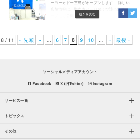
ーヨーカドー三島がオープンします！ 詳しい
店舗情報は、順次本ページおよび該当店舗ペ
続きを読む
ージにて公開していきます。
8 / 11
« 先頭
«
...
6
7
8
9
10
...
»
最後 »
ソーシャルメディアアカウント
Facebook
X (旧Twitter)
Instagram
サービス一覧
トピックス
その他