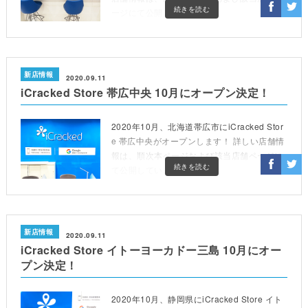
続きを読む
ージにて公開していきます。
新店情報
2020.09.11
iCracked Store 帯広中央 10月にオープン決定！
2020年10月、北海道帯広市にiCracked Stor
e 帯広中央がオープンします！ 詳しい店舗情
報は、順次本ページおよび該当店舗ページに
続きを読む
て公開していきます。
新店情報
2020.09.11
iCracked Store イトーヨーカドー三島 10月にオー
プン決定！
2020年10月、静岡県にiCracked Store イト