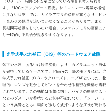
（iOS）が一時的に不安定になっている場合も考えられま
す。「iOSのアップデート直後」や「ストレージ容量が極端
に少ない状態」では、カメラアプリの挙動が重くなり、ピン
ト合わせの処理が追いつかなくなることがあります。また、
長期間再起動をしていない場合、システムメモリの蓄積によ
り一時的な不具合が起きやすくなります。
光学式手ぶれ補正（OIS）等のハードウェア故障
落下や水没、あるいは経年劣化により、カメラユニット自体
が破損しているケースです。iPhoneの一部のモデルには、光
学式手ぶれ補正（OIS）やクローズドループAFといった、物
理的にレンズを動かしてピントを合わせる精密な機構が搭載
されています。この機構は衝撃に弱く、バイクの振動や落下
などのダメージが蓄積すると制御不能になり、「ジージー」
という異音とともに画面が激しく波打つような症状が現れる