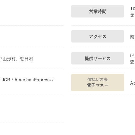
1
営業時間
第
アクセス
南
i
郡山形村、朝日村
提供サービス
査
 JCB / AmericanExpress /
-支払い方法-
Ap
電子マネー