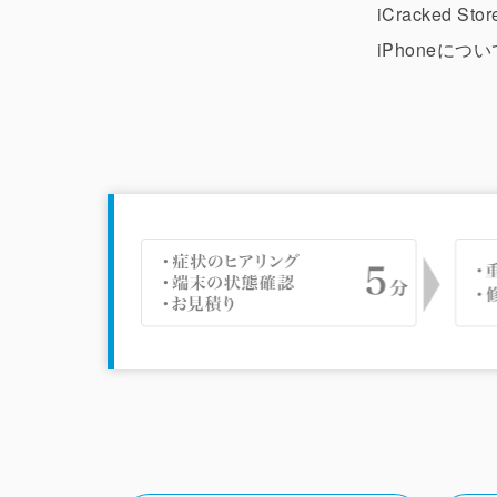
iCracked
iPhoneに