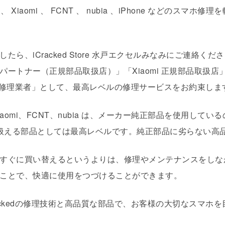
otorola 、 Xiaomi 、 FCNT 、 nubia 、iPhone
、iCracked Store 水戸エクセルみなみにご連絡くださ
ートナー（正規部品取扱店）」「Xiaomi 正規部品取扱店」
登録修理業者」として、最高レベルの修理サービスをお約束しま
torola、Xiaomi、FCNT、nubia は、メーカー純正部品を
理で扱える部品としては最高レベルです。純正部品に劣らない高
すぐに買い替えるというよりは、修理やメンテナンスをしな
ことで、快適に使用をつづけることができます。
rackedの修理技術と高品質な部品で、お客様の大切なスマ