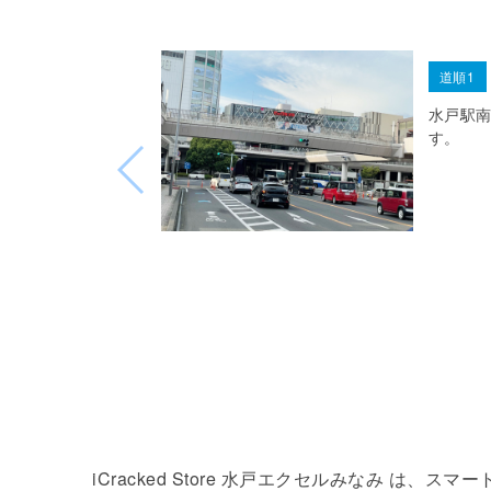
道順1
水戸駅
す。
iCracked Store 水戸エクセルみなみ 