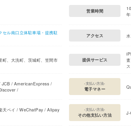
1
営業時間
年
クセル南口立体駐車場・提携駐
アクセス
水
i
里町、大洗町、茨城町、笠間市
提供サービス
査
ス
 JCB / AmericanExpress /
-支払い方法-
Qu
電子マネー
iscover /
 楽天ペイ / WeChatPay / Alipay
-支払い方法-
J-
その他支払い方法