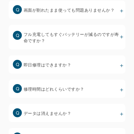
応しており、iOS18.1以降で正常に動作することを
画面が割れたまま使っても問題ありませんか？
確認しています。
※ iOS18以降にアップデートできないiPhone
8/8plus/Xについても、TrueToneを機能させるため
フル充電してもすぐバッテリーが減るのですが寿
に必要なデータを移植するための機器を全店に配備
命ですか？
していますが、交換前のディスプレイからTrueTone
が消えている場合は復元できません。
即日修理はできますか？
街中の修理店で使われているディスプレイは品質も価
格もバラバラで、当然ながら安いものほど品質は低く
なります。
修理時間はどれくらいですか？
・ホームページには安い修理料金のみを提示して、来
店者にもっと高いディスプレイを推奨する修理店が多
いです。
データは消えませんか？
・破損状態を軽度、重度で価格を変えている修理店も
多いですが、「軽度」と判定されることは殆どありま
せん。