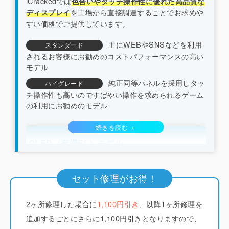
iCrackedでは
色合いやタッチ操作性に優れた高品質な
を工場から直接調達することでお求めや
ディスプレイ
すい価格でご提供しています。
主にWEBやSNSなどを利用
スタンダード
されるお客様にお勧めのコストパフォーマンスの高い
モデル
純正同等パネルを採用しタッ
ハイグレード
チ操作性も高いのですばやい操作を求められるゲーム
の利用にお勧めのモデル
OLED（有機EL）モデル
（iPhone X/XS系/11pro系/12系以降）
セット修理がお得！
iCrackedでは純正と同じくフレキシブルOLED（ソ
2ヶ所修理した場合に
フトOLED）のディスプレイを採用しています。
1,100円引き
、以降1ヶ所修理を
他
店ではコストを下げるためにLCD（液晶）やガラス
追加するごとにさらに1,100円引きとなりますので、
系素材で作られたハードOLEDが多く使われていま