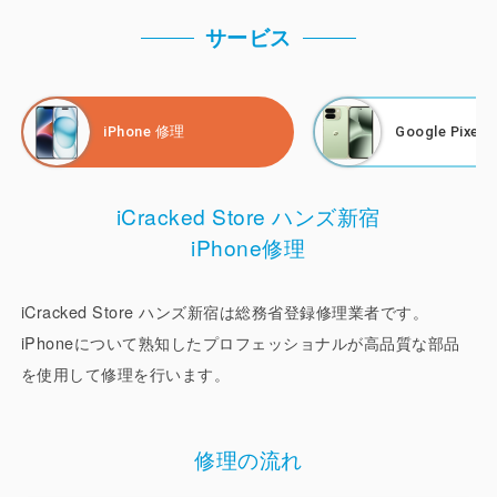
最近は、スマートフォンの価格が高騰していることもあり、
サービス
壊れたら買い替えではなく、修理をして使い続ける方が増え
ている傾向です。そのため、故障前の快適な状態で使用でき
るようにするためには、修理店選びが重要です。
iPhone 修理
Google Pixel
iCracked Store ハンズ新宿 で、使用する部品はかなり品質
にこだわっています。「 Google Pixel 」「SHARP
iCracked Store ハンズ新宿
AQUOS」「 Motorola 」「 Xiaomi 」「 FCNT 」「 nubia
iPhone修理
」「Samsung Galaxy 」に関しては、純正部品を使用して
います。
iCracked Store ハンズ新宿は総務省登録修理業者です。
iPhoneについて熟知したプロフェッショナルが高品質な部品
また、「 iPhone 」についても、第三者修理で扱える互換部
品としては、純正部品にも劣らない、最高レベルの高品質な
を使用して修理を行います。
部品を使用しているので、他店と比べていただいてもご満足
いただけると思います。
修理の流れ
画面修理やバッテリー交換、カメラ修理などの修理サービス