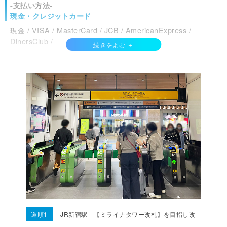
-支払い方法-
現金・クレジットカード
現金 / VISA / MasterCard / JCB / AmericanExpress /
DinersClub /
電子マネー
QuicPay / 交通系IC / 楽天Edy / ID /
QRコード決済
PayPay / d払い / auPay / メルペイ /
その他支払い方法
QUOPay / ゆうちょPay / Jcoin /
道順1
JR新宿駅 【ミライナタワー改札】を目指し改