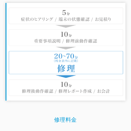
だけではなく、購入した端末の初期設定や機種変更時のデー
タ移行、アプリ設定、操作方法などのサポートも行っており
ますので、スマートフォンに関するお困りごとは、iCracked
Store ハンズ新宿 にご相談ください。
■ハンズ新宿へのアクセス
・公共交通機関をご利用の場合
JR「新宿駅」新南改札・ミライナタワー改札から徒歩2分
都営新宿線・都営大江戸線・京王新線「新宿駅」から徒歩5
分
東京メトロ副都心線「新宿三丁目駅」から徒歩3分（地下1
階地下鉄口直結）
バスタ新宿から徒歩2分
・車をご利用の場合
修理料金
タカシマヤタイムズスクエア本館駐車場