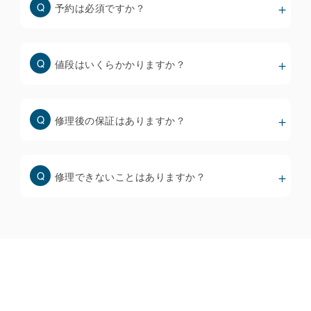
安いディスプレイは色味やタッチ操作性が悪いだけで
予約は必須ですか？
なく、すぐに不具合を起こすリスクが高くなりますの
で、修理前にしっかりと確認することが大事です。
値段はいくらかかりますか？
スマホ画面修理の価格と品質について
修理後の保証はありますか？
修理できないことはありますか？