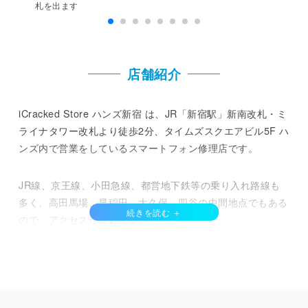
札を出ます
店舗紹介
iCracked Store ハンズ新宿 は、JR「新宿駅」新南改札・ミ
ライナタワー改札より徒歩2分、タイムズスクエアビル5F ハ
ンズ内で営業をしているスマートフォン修理店です。
JR線、京王線、小田急線、都営地下鉄等の乗り入れ路線も
多く、高田馬場、早稲田、大久保、四谷の中間地点でもある
ので、アクセスが良好です。
当店では、iPhone、 Google Pixel 、 SHARP AQUOS 、
Motorola、Xiaomi、FCNT、nubia、Samsung Galaxy など
の修理を中心に、サポートサービスも提供しております。