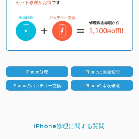
セット修理がお得
です！
すが分厚く画質も劣ります。
LCD（液晶）モデル
（iPhone 5~8系/SE系/XR/11）
iCrackedでは純正と同じくインセル型のLCDディス
プレイを採用しています。
他店ではコストを下げる
iPhone修理
iPhoneの画面修理
ためにオンセル型のLCDが多く使われていますが分
厚くなりタッチ操作性も劣ります。
iPhoneのバッテリー交換
iPhoneの水没修理
TrueTone機能
（iPhone ８以降）
iPhone修理に関する質問
iCrackedのディスプレイはTrueTone機能（周囲の
環境光に合わせて色合いを自動調整する機能）に対