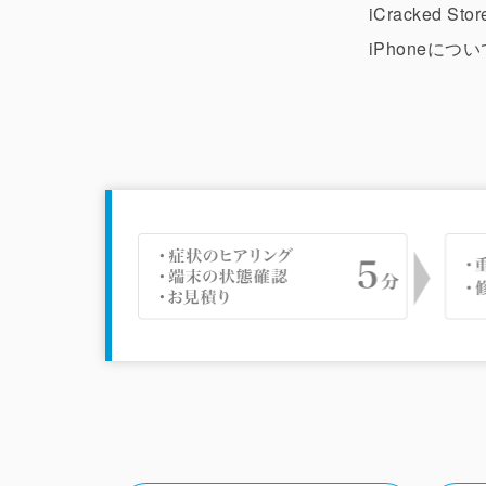
iCracked
iPhoneに