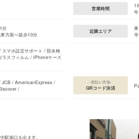
1
営業時間
年
1分
東
近隣エリア
北東方面へ徒歩10分
寺
修理 / スマホ設定サポート / 防水検
ガラスフィルム / iPhoneケース
 JCB / AmericanExpress /
-支払い方法-
Pa
QRコード決済
iscover /
府中駅南口を出ます。