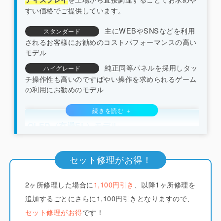
すい価格でご提供しています。
主にWEBやSNSなどを利用
スタンダード
されるお客様にお勧めのコストパフォーマンスの高い
モデル
純正同等パネルを採用しタッ
ハイグレード
チ操作性も高いのですばやい操作を求められるゲーム
の利用にお勧めのモデル
OLED（有機EL）モデル
（iPhone X/XS系/11pro系/12系以降）
セット修理がお得！
iCrackedでは純正と同じくフレキシブルOLED（ソ
2ヶ所修理した場合に
フトOLED）のディスプレイを採用しています。
1,100円引き
、以降1ヶ所修理を
他
店ではコストを下げるためにLCD（液晶）やガラス
追加するごとにさらに1,100円引きとなりますので、
系素材で作られたハードOLEDが多く使われていま
セット修理がお得
です！
すが分厚く画質も劣ります。