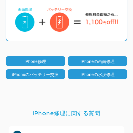
LCD（液晶）モデル
（iPhone 5~8系/SE系/XR/11）
iCrackedでは純正と同じくインセル型のLCDディス
プレイを採用しています。
他店ではコストを下げる
iPhone修理
iPhoneの画面修理
ためにオンセル型のLCDが多く使われていますが分
厚くなりタッチ操作性も劣ります。
iPhoneのバッテリー交換
iPhoneの水没修理
TrueTone機能
（iPhone ８以降）
iPhone修理に関する質問
iCrackedのディスプレイはTrueTone機能（周囲の
環境光に合わせて色合いを自動調整する機能）に対
応しており、iOS18.1以降で正常に動作することを