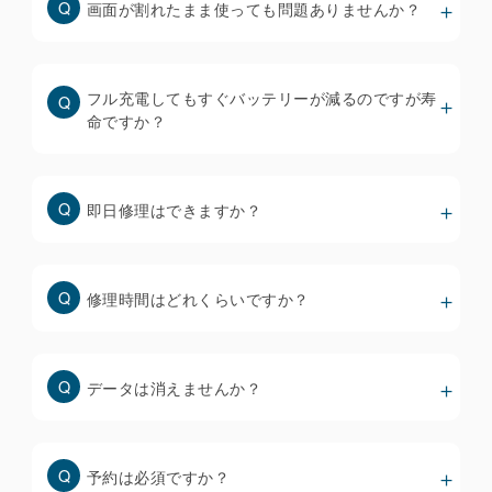
画面が割れたまま使っても問題ありませんか？
確認しています。
※ iOS18以降にアップデートできないiPhone
8/8plus/Xについても、TrueToneを機能させるため
フル充電してもすぐバッテリーが減るのですが寿
に必要なデータを移植するための機器を全店に配備
命ですか？
していますが、交換前のディスプレイからTrueTone
が消えている場合は復元できません。
即日修理はできますか？
街中の修理店で使われているディスプレイは品質も価
格もバラバラで、当然ながら安いものほど品質は低く
なります。
修理時間はどれくらいですか？
・ホームページには安い修理料金のみを提示して、来
店者にもっと高いディスプレイを推奨する修理店が多
いです。
データは消えませんか？
・破損状態を軽度、重度で価格を変えている修理店も
多いですが、「軽度」と判定されることは殆どありま
せん。
安いディスプレイは色味やタッチ操作性が悪いだけで
予約は必須ですか？