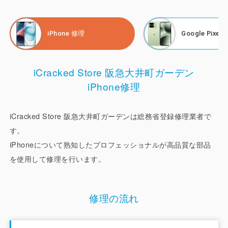
Google Pixel 、SHARP、Motorola、Xiaomi、FCNT、
nubia、iPhone 各種モデルの修理は、お客様の目の前で実
iPhone 修理
Google Pixel
施致します。画面交換、液晶交換、ガラス割れ、電池交換、
バッテリー交換、カメラ修理はもちろん、LINE設定、操作
や設定サポート、機種変更のデータ移行も行っており、
iCracked Store 阪急大井町ガーデン
iPhone修理は総務省登録修理業者の登録もしております。
iPhone修理
「 Google 正規サービスプロバイダ 」「シャープ認定サー
ビスプロバイダ」「モトローラ修理パートナー（正規部品取
扱店）」「Xiaomi 正規部品取扱店」「FCNT 修理パートナ
iCracked Store 阪急大井町ガーデンは総務省登録修理業者で
ー（正規部品取扱店）」「nubia 正規サービスプロバイダ」
す。
として高い修理技術で、安心・満足いただけるサービスをご
iPhoneについて熟知したプロフェッショナルが高品質な部品
提供致します。
を使用して修理を行います。
お客様ご自身が工程をご確認できるようお客様の目の前で修
理を行い、安心してお任せいただけるようなサービスづくり
修理の流れ
を心がけております。もちろんお預かり修理にも対応してお
ります。