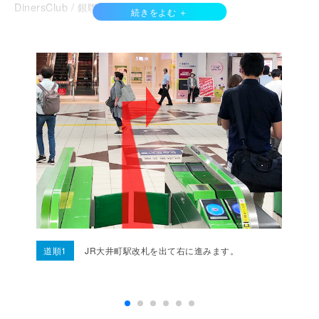
DinersClub / 銀聯カード / Discover /
QRコード決済
d払い / auPay / 楽天ペイ /
その他支払い方法
主要クレジットカード取扱可
道順1
JR大井町駅改札を出て右に進みます。