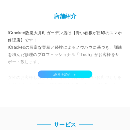
店舗紹介
iCracked阪急大井町ガーデン店は【青い看板が目印のスマホ
修理店】です！
iCrackedの豊富な実績と経験によるノウハウに基づき、訓練
を積んだ修理のプロフェッショナル「iTech」がお客様をサ
ポート致します。
女性のお客様も入りやすい清潔で居心地のいいお店づくりを
心がけており、修理の待ち時間もリラックスしてお過ごしい
ただけます。即日修理にも対応していますので、ショッピン
グを楽しんでいる間にもご利用いただけます。
即日修理、データそのまま、即日最短30分で修理が可能で
す。
サービス