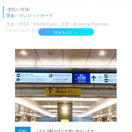
-支払い方法-
現金・クレジットカード
現金 / VISA / MasterCard / JCB / AmericanExpress /
DinersClub / 銀聯カード / Discover /
電子マネー
交通系IC / 楽天Edy /
QRコード決済
PayPay / d払い / auPay / 楽天ペイ / メルペイ /
その他支払い方法
Saison Card / TS CUBIC CARD / DC CARD / NICOSカード /
UCカード / dカード / MUFGカード / 楽天カード / JCBギフトカ
ード / JTBナイスギフトカード / DCギフトカード / UCギフトカ
ード / VISA・Masterギフトカード / MUFG・NICOSギフトカ
ード / ダイナースギフトカード / AMEXギフトカード / SC発行
道順1
ＪＲ立川駅の北口方面に向かいます。
金券 / 髙島屋商品券 / 髙島屋商品券お内渡票 / 髙島屋ギフトカー