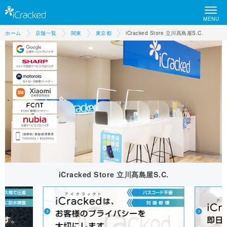
MENU
ホーム
店舗一覧
関東
東京都
iCracked Store 立川髙島屋S.C.
iCracked Store 立川髙島屋S.C.