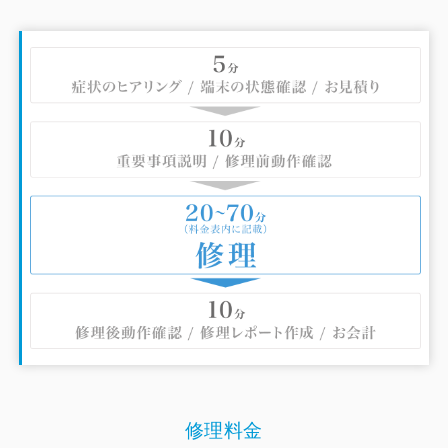
車：立川高島屋S.C. 地下駐車場、立川市北口 第1駐車場
（ファーレ立川）、パーク80駐車場（立川シネマシテ
ィ）、他
修理料金