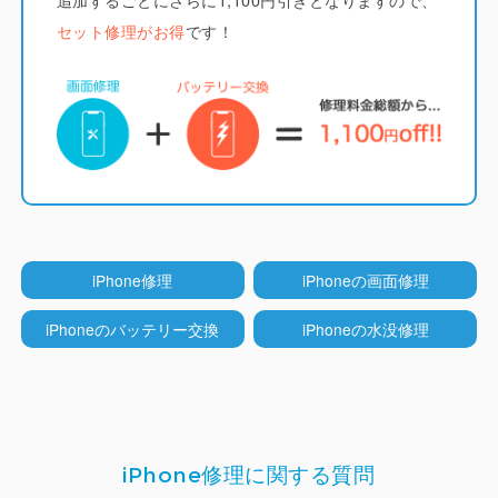
系素材で作られたハードOLEDが多く使われていま
セット修理がお得
です！
すが分厚く画質も劣ります。
LCD（液晶）モデル
（iPhone 5~8系/SE系/XR/11）
iCrackedでは純正と同じくインセル型のLCDディス
プレイを採用しています。
他店ではコストを下げる
iPhone修理
iPhoneの画面修理
ためにオンセル型のLCDが多く使われていますが分
厚くなりタッチ操作性も劣ります。
iPhoneのバッテリー交換
iPhoneの水没修理
TrueTone機能
（iPhone ８以降）
iPhone修理に関する質問
iCrackedのディスプレイはTrueTone機能（周囲の