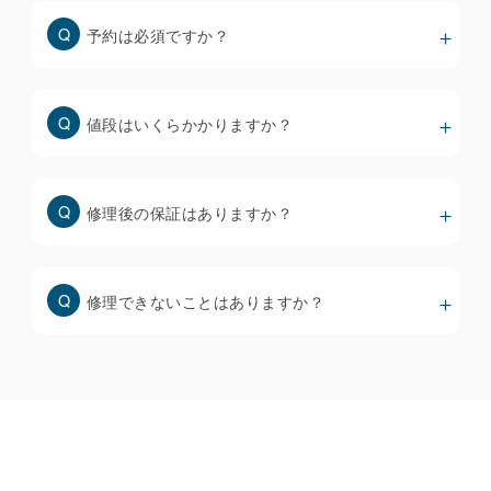
安いディスプレイは色味やタッチ操作性が悪いだけで
予約は必須ですか？
なく、すぐに不具合を起こすリスクが高くなりますの
で、修理前にしっかりと確認することが大事です。
値段はいくらかかりますか？
スマホ画面修理の価格と品質について
修理後の保証はありますか？
修理できないことはありますか？