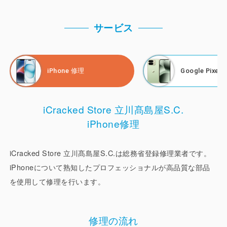
理 や Pixel修理、AQUOS修理、Motorola修理、Xiaomi修
理、FCNT修理、nubia修理 にお越しいただいています。
サービス
もし、立川周辺でスマホ修理店をお探しでしたら、iCracked
Store 立川髙島屋S.C. にお任せください。画面修理、バッ
iPhone 修理
Google Pixel
テリー交換、高品質な部材を取り揃えてお待ちしておりま
す。
iCracked Store 立川髙島屋S.C.
もちろん、修理以外にも、LINE設定、操作や設定サ、機種
iPhone修理
変更のデータ移行などのサポートサービスも行っています。
万が一の故障や不具合、操作が分からないなど、些細なこと
でもスマホに関するお悩みは、iCracked Store 立川髙島屋
iCracked Store 立川髙島屋S.C.は総務省登録修理業者です。
S.C.にご相談ください。
iPhoneについて熟知したプロフェッショナルが高品質な部品
を使用して修理を行います。
■立川髙島屋S.C.までのアクセス
修理の流れ
電車：JR「立川駅」北口より徒歩3分、