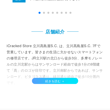
ド / 髙島屋ポイントサービスお買物券 / 髙島屋お好みギフトカ
ード / 髙島屋おこさまギフトカード / 全国百貨店共通商品券 /
店舗紹介
iCracked Store 立川髙島屋S.C. は、立川髙島屋S.C. 7Fで
営業しています。皆さまの生活に欠かせないスマートフォン
の修理店です。JR立川駅の北口から徒歩3分、多摩モノレー
ルの立川北駅からはサンサンロード経由で徒歩1分の9階建
て「髙」のロゴが目印です。立川南駅からであれば、サンサ
ンロード、ピタゴラス通り、緑川通り経由で徒歩10分圏内
です。
また、立川市は、東京都の中央、西よりにあり、昭島市、小
平市、日野市、国分寺市、国立市、福生市、東大和市、武蔵
村山市と隣接していることから、周辺地域からも iPhone修