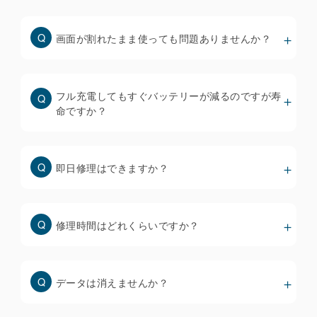
環境光に合わせて色合いを自動調整する機能）に対
応しており、iOS18.1以降で正常に動作することを
画面が割れたまま使っても問題ありませんか？
確認しています。
※ iOS18以降にアップデートできないiPhone
8/8plus/Xについても、TrueToneを機能させるため
フル充電してもすぐバッテリーが減るのですが寿
に必要なデータを移植するための機器を全店に配備
命ですか？
していますが、交換前のディスプレイからTrueTone
が消えている場合は復元できません。
即日修理はできますか？
街中の修理店で使われているディスプレイは品質も価
格もバラバラで、当然ながら安いものほど品質は低く
なります。
修理時間はどれくらいですか？
・ホームページには安い修理料金のみを提示して、来
店者にもっと高いディスプレイを推奨する修理店が多
いです。
データは消えませんか？
・破損状態を軽度、重度で価格を変えている修理店も
多いですが、「軽度」と判定されることは殆どありま
せん。