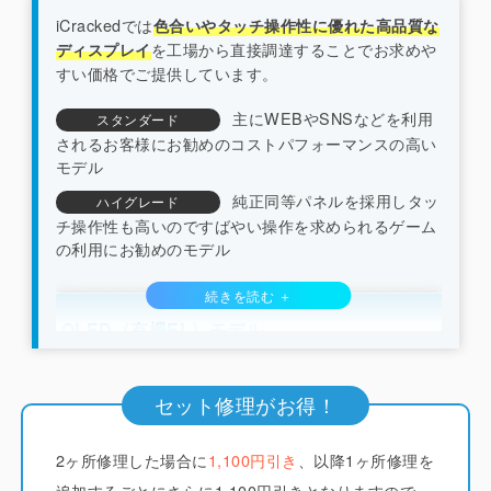
iCrackedでは
色合いやタッチ操作性に優れた高品質な
を工場から直接調達することでお求めや
ディスプレイ
すい価格でご提供しています。
主にWEBやSNSなどを利用
スタンダード
されるお客様にお勧めのコストパフォーマンスの高い
モデル
純正同等パネルを採用しタッ
ハイグレード
チ操作性も高いのですばやい操作を求められるゲーム
の利用にお勧めのモデル
OLED（有機EL）モデル
（iPhone X/XS系/11pro系/12系以降）
セット修理がお得！
iCrackedでは純正と同じくフレキシブルOLED（ソ
2ヶ所修理した場合に
フトOLED）のディスプレイを採用しています。
1,100円引き
、以降1ヶ所修理を
他
店ではコストを下げるためにLCD（液晶）やガラス
追加するごとにさらに1,100円引きとなりますので、