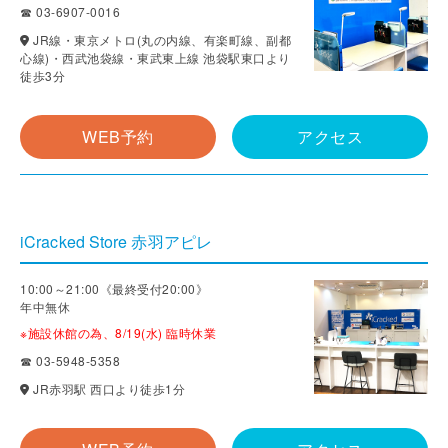
☎ 03-6907-0016
JR線・東京メトロ(丸の内線、有楽町線、副都
心線)・
西武池袋線・東武東上線 池袋駅東口より
徒歩3分
WEB予約
アクセス
iCracked Store 赤羽アピレ
10:00～21:00《最終受付20:00》
年中無休
※施設休館の為、8/19(水) 臨時休業
☎ 03-5948-5358
JR赤羽駅 西口より徒歩1分