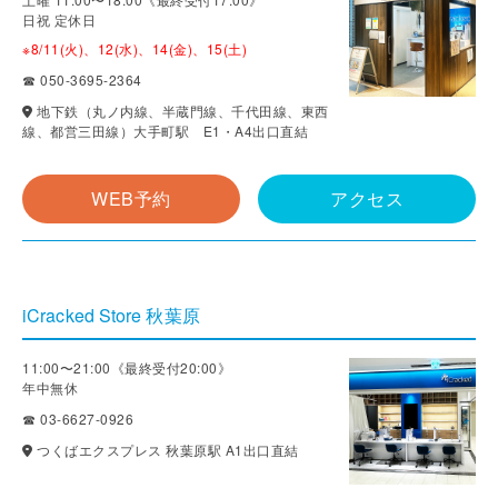
日祝 定休日
※8/11(火)、12(水)、14(金)、15(土)
☎ 050-3695-2364
地下鉄（丸ノ内線、半蔵門線、千代田線、東西
線、都営三田線）大手町駅 E1・A4出口直結
WEB予約
アクセス
iCracked Store 秋葉原
11:00〜21:00《最終受付20:00》
年中無休
☎ 03-6627-0926
つくばエクスプレス 秋葉原駅 A1出口直結