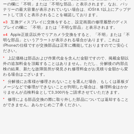
ーの欄に「不明」または「不明な部品」と表示されます。なお、バッ
テリーの最大容量が表示されていない場合は、iOS18.1以上にアップデ
ートして頂くと表示されることを確認しております。
※3
互換ディスプレイに交換をすると、設定画面の修理履歴のディス
プレイの欄に 「不明」または「不明な部品」と表示されます。
※4
Apple正規店以外でリアカメラ交換をすると、「不明」または「不
明な部品」というアラートが表示される場合があります。これは
iPhoneの仕様ですが交換部品は正常に機能しておりますのでご安心く
ださい。
*
上記価格は部品および作業代金を含んだ金額ですので、掲載金額以
外の追加料金を頂戴することはありません。ただし、分解後の内部点
検の結果、新たな故障箇所が発見され修理料金がお見積り金額から変
わる場合はございます。
*
分解後にお客様が修理されないことを選んだ場合、もしくは基板ダ
メージなどで修理ができないことが判明した場合は、修理料金はかか
りませんが点検料金として3,300
をご請求させていただきます。
円
*
修理による部品交換の際に取り外した部品については返却すること
ができません。あらかじめご了承ください。