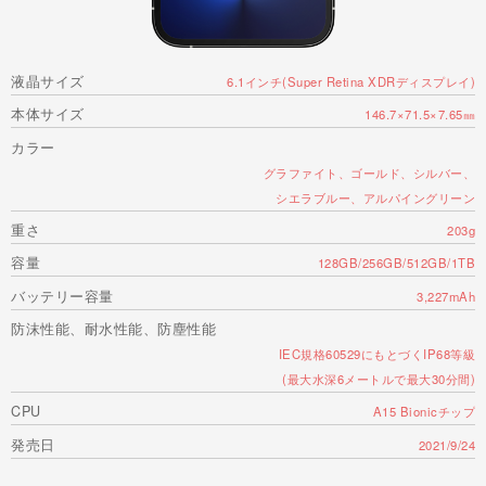
液晶サイズ
6.1インチ(Super Retina XDRディスプレイ)
本体サイズ
146.7×71.5×7.65㎜
カラー
グラファイト、ゴールド、シルバー、
シエラブルー、アルパイングリーン
重さ
203g
容量
128GB/256GB/512GB/1TB
バッテリー容量
3,227mAh
防沫性能、耐水性能、防塵性能
IEC規格60529にもとづくIP68等級
(最大水深6メートルで最大30分間)
CPU
A15 Bionicチップ
発売日
2021/9/24