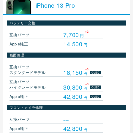
iPhone
13 Pro
バッテリー交換
※2
7,700
互換パーツ
円
14,500
Apple純正
円
画面修理
互換パーツ
※3
18,150
スタンダードモデル
円
OLED
互換パーツ
※3
30,800
ハイグレードモデル
円
OLED
42,800
Apple純正
円
OLED
フロントカメラ修理
---
互換パーツ
42,800
Apple純正
円