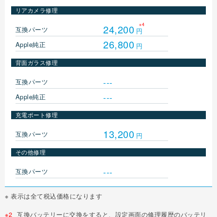
リアカメラ修理
※4
24,200
互換パーツ
円
26,800
Apple純正
円
背面ガラス修理
---
互換パーツ
---
Apple純正
充電ポート修理
13,200
互換パーツ
円
その他修理
---
互換パーツ
※ 表示は全て税込価格になります
※2
互換バッテリーに交換をすると、設定画面の修理履歴のバッテリ