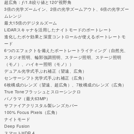
超広角：ƒ/1.8絞り値と120°視野角
3倍の光学ズームイン、2倍の光学ズームアウト、6倍の光学ズー
ムレンジ
最大15倍のデジタルズーム
LiDARスキャナを活用したナイトモードのポートレート
進化したボケ効果と深度コントロールが使えるポートレートモ
ード
6つのエフェクトを備えたポートレートライティング（自然光、
スタジオ照明、輪郭強調照明、ステージ照明、ステージ照明
（モノ）、ハイキー照明（モノ））
デュアル光学式手ぶれ補正（望遠、広角）
センサーシフト光学式手ぶれ補正（広角）
6枚構成のレンズ（望遠、超広角）、7枚構成のレンズ（広角）
True Toneフラッシュとスローシンクロ
パノラマ（最大63MP）
サファイアクリスタル製レンズカバー
100% Focus Pixels（広角）
ナイトモード
Deep Fusion
スマートHDR 4