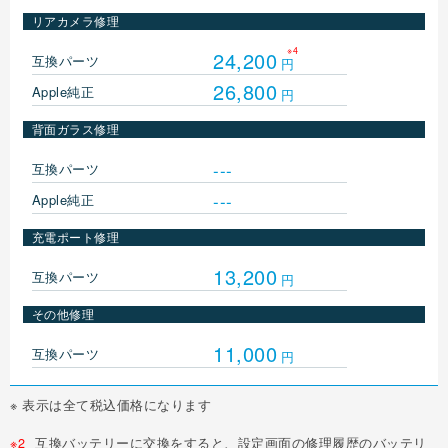
リアカメラ修理
※4
24,200
互換パーツ
円
26,800
Apple純正
円
背面ガラス修理
---
互換パーツ
---
Apple純正
充電ポート修理
13,200
互換パーツ
円
その他修理
11,000
互換パーツ
円
※ 表示は全て税込価格になります
※2
互換バッテリーに交換をすると、設定画面の修理履歴のバッテリ