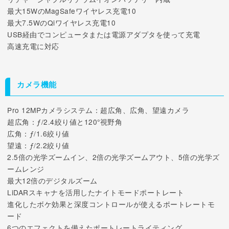
最大15WのMagSafeワイヤレス充電10
最大7.5WのQiワイヤレス充電10
USB経由でコンピュータまたは電源アダプタを使って充電
高速充電に対応
カメラ機能
Pro 12MPカメラシステム：超広角、広角、望遠カメラ
超広角：ƒ/2.4絞り値と120°視野角
広角：ƒ/1.6絞り値
望遠：ƒ/2.2絞り値
2.5倍の光学ズームイン、2倍の光学ズームアウト、5倍の光学ズ
ームレンジ
最大12倍のデジタルズーム
LiDARスキャナを活用したナイトモードポートレート
進化したボケ効果と深度コントロールが使えるポートレートモ
ード
6つのエフェクトを備えたポートレートライティング