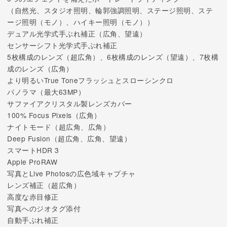
（自然光、スタジオ照明、輪郭強調照明、ステージ照明、ステ
ージ照明（モノ）、ハイキー照明（モノ））
デュアル光学式手ぶれ補正（広角、望遠）
センサーシフト光学式手ぶれ補正
5枚構成のレンズ（超広角）、6枚構成のレンズ（望遠）、7枚構
成のレンズ（広角）
より明るいTrue Toneフラッシュとスローシンクロ
パノラマ（最大63MP）
サファイアクリスタル製レンズカバー
100% Focus Pixels（広角）
ナイトモード（超広角、広角）
Deep Fusion（超広角、広角、望遠）
スマートHDR 3
Apple ProRAW
写真とLive Photosの広色域キャプチャ
レンズ補正（超広角）
高度な赤目修正
写真へのジオタグ添付
自動手ぶれ補正