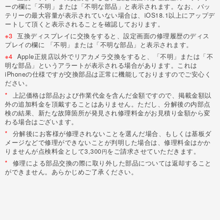
ーの欄に「不明」または「不明な部品」と表示されます。なお、バッ
テリーの最大容量が表示されていない場合は、iOS18.1以上にアップデ
ートして頂くと表示されることを確認しております。
※3
互換ディスプレイに交換をすると、設定画面の修理履歴のディス
プレイの欄に 「不明」または「不明な部品」と表示されます。
※4
Apple正規店以外でリアカメラ交換をすると、「不明」または「不
明な部品」というアラートが表示される場合があります。これは
iPhoneの仕様ですが交換部品は正常に機能しておりますのでご安心く
ださい。
*
上記価格は部品および作業代金を含んだ金額ですので、掲載金額以
外の追加料金を頂戴することはありません。ただし、分解後の内部点
検の結果、新たな故障箇所が発見され修理料金がお見積り金額から変
わる場合はございます。
*
分解後にお客様が修理されないことを選んだ場合、もしくは基板ダ
メージなどで修理ができないことが判明した場合は、修理料金はかか
りませんが点検料金として3,300
をご請求させていただきます。
円
*
修理による部品交換の際に取り外した部品については返却すること
ができません。あらかじめご了承ください。